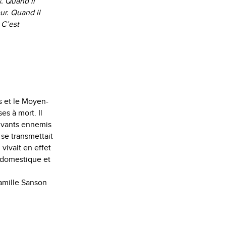
s. Quand il
ur. Quand il
 C’est
s et le Moyen-
es à mort. Il
vivants ennemis
 se transmettait
 vivait en effet
e domestique et
famille Sanson