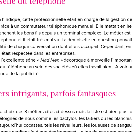
selle du téléphone
indique, cette professionnelle était en charge de la gestion d
grâce à un commutateur téléphonique manuel. Elle mettait en li
nchant les bons fils depuis un terminal complexe. Le métier est
léphone et il était très mal vu. La demoiselle en question pouvait
alité de chaque conversation dont elle s’occupait. Cependant, en
le était respectée dans les entreprises.
 l’excellente série
« Mad Men »
décortique à merveille l’importa
u téléphone au sein des sociétés où elles travaillaient. A voir a
de de la publicité.
rs intrigants, parfois fantasques
e choix des 3 métiers cités ci-dessus mais la liste est bien plus 
 éloignés de nous comme les dactylos, les laitiers ou les blanchi
aujourd’hui cocasses, tels les réveilleurs, les loueuses de sangs