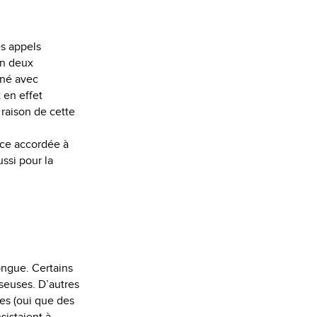
es appels
en deux
 né avec
 en effet
 raison de cette
nce accordée à
ussi pour la
longue. Certains
sseuses. D’autres
ues (oui que des