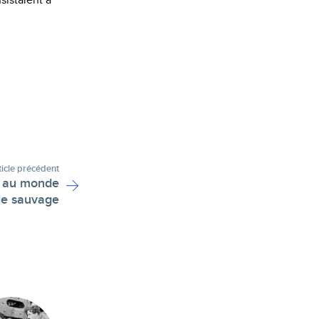
sistaient à
ticle précédent
s au monde
vie sauvage