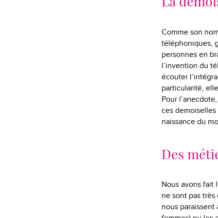
La demoi
Comme son nom l’
téléphoniques, 
personnes en bra
l’invention du té
écouter l’intégr
particularité, el
Pour l’anecdote,
ces demoiselles d
naissance du mon
Des métie
Nous avons fait l
ne sont pas très
nous paraissent 