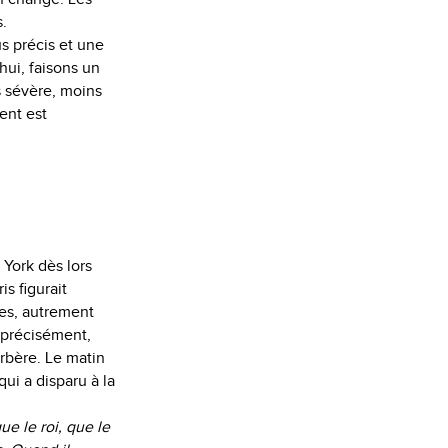
.
us précis et une
hui, faisons un
s sévère, moins
ent est
 York dès lors
is figurait
res, autrement
s précisément,
rbère. Le matin
qui a disparu à la
e le roi, que le