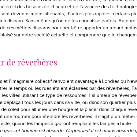
ué au fil des besoins de chacun et de l’avancée des technologies
 sont devenus moins aliénants, d’autres plus rapides, certains pl
ux a disparu. Sans même qu’on ne les connaisse parfois. Aujourd’
3 de ces métiers disparus pour peut-être apporter un regard moin
biaisé sur notre société actuelle et comprendre que le changem
r de réverbères
ms et l’imaginaire collectif renvoient davantage à Londres ou New
ustrer le temps où les rues étaient éclairées par des réverbères, Par
les villes utilisant ce type de ressources. L’allumeur de réverbè
se déplaçait tous les jours dans sa ville, ou dans son quartier plu
 de soleil pour allumer une bougie et la placer dans chaque réve
sait une tournée pour éteindre les réverbères. Il s’agit d’un métier 
iècle, quand les lampes à gaz ont remplacé les lampes à huile.
en que cet homme est absurde. Cependant il est moins absurde qu