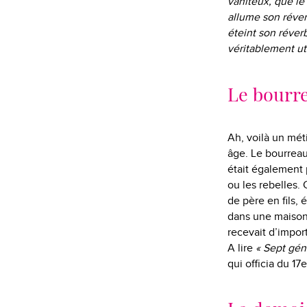
vaniteux, que le
allume son réverb
éteint son réverb
véritablement uti
Le bourr
Ah, voilà un mét
âge. Le bourreau
était également 
ou les rebelles.
de père en fils, 
dans une maison 
recevait d’impo
A lire
« Sept gén
qui officia du 17