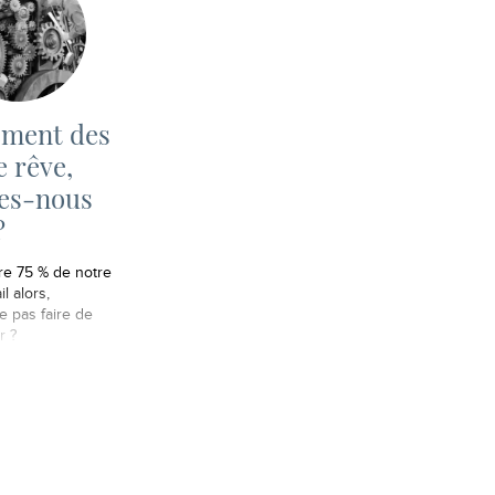
ement des
e rêve,
es-nous
?
e 75 % de notre
il alors,
e pas faire de
r ?