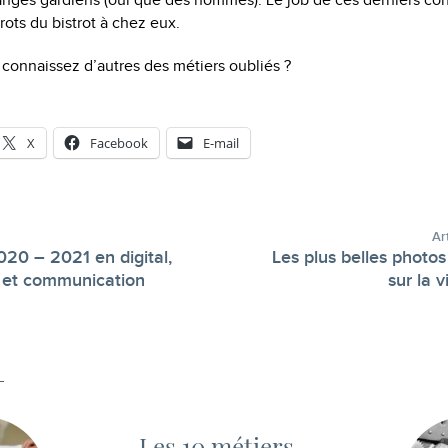
nges gardiens (oui que des hommes). Le job de ces derniers con
rots du bistrot à chez eux.
 connaissez d’autres des métiers oubliés ?
X
Facebook
E-mail
Ar
020 – 2021 en digital,
Les plus belles photo
-
 et communication
sur la 
Les 10 métiers