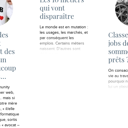
qui vont
disparaître
Le monde est en mutation :
des
Class
les usages, les marchés, et
par conséquent les
x
jobs d
emplois. Certains métiers
naissent. D'autres sont
t des
somm
déjà morts.
un
prêts 
ucoup
On consacr
s…
vie au trava
pourquoi n
lui un plaisi
unity
ner web,
t… mais si
otre mère
 « il/elle
informatique
 que, sortis
s « avocat –