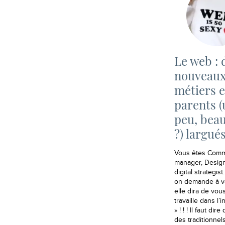
Le web : 
nouveau
métiers e
parents (
peu, bea
?) largué
Vous êtes Comm
manager, Desig
digital strategis
on demande à v
elle dira de vous,
travaille dans l’
» ! ! ! Il faut dire
des traditionnel