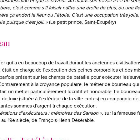
 businessman et que le buveur. Au moins son travail a-t-il un sen
ère, c’est comme s’il faisait naître une étoile de plus, ou une fle
ère ça endort la fleur ou l’étoile. C’est une occupation très jolie.
le puisque c’est joli. »
(Le petit prince, Saint-Exupéry)
eau
ier qui a eu beaucoup de travail durant les anciennes civilisation
 était en charge de l’exécution des peines corporelles et des mis
parfois présent sur les champs de bataille pour exécuter les sur
 Contrairement à la croyance populaire, le métier de bourreau qui
était un métier particulièrement lucratif et honorable. Le bourreau
de luxe (située à l’extérieur de la ville certes) en compagnie d
rtantes sommes d’argent à chaque exécution.
érations d’exécuteurs : mémoires des Sanson »
, sur la fameuse 
e au 19e siècle, de François-Henri Désérable.