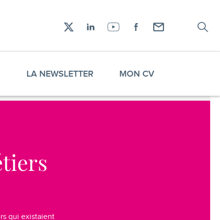
Recher
Réseaux
X
LinkedIn
YouTube
Facebook
Envoyez-
sociaux
moi
un
email !
S
LA NEWSLETTER
MON CV
tiers
rs qui existaient