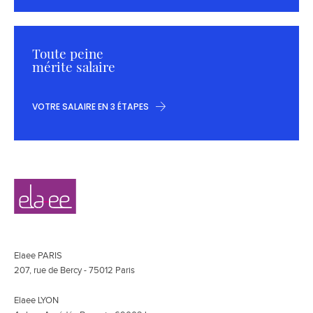
Toute peine
mérite salaire
VOTRE SALAIRE EN 3 ÉTAPES
Navigation
Elaee
secondaire
Elaee PARIS
207, rue de Bercy - 75012 Paris
Elaee LYON