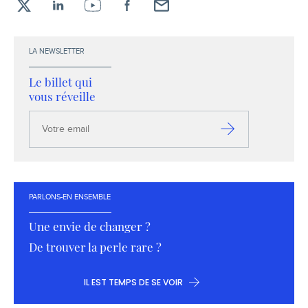
X
LinkedIn
YouTube
Facebook
Envoyez-
moi
un
LA NEWSLETTER
email !
Le billet qui
vous réveille
Votre
email
S’inscrire
PARLONS-EN ENSEMBLE
Une envie de changer ?
De trouver la perle rare ?
IL EST TEMPS DE SE VOIR