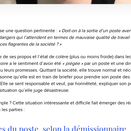
se une question pertinente :
« Doit-on à la sortie d’un poste aver
angers qui l’attendent en termes de mauvaise qualité de travai
es flagrantes de la société ? »
e ses propos et l’état de colère (plus ou moins froide) dans lequ
toire a le sentiment d’avoir été
« piégée »
par un poste et une dire
nu leurs promesses. Quittant la société, elle trouve normal et néc
rsonne qu’elle est en train de briefer pour prendre son poste des
r. Elle se sent responsable et veut, par honnêteté, expliquer son 
situation qu’elle juge désastreuse.
mple ? Cette situation intéressante et difficile fait émerger des r
 les parties :
es du poste, selon la démissionnaire