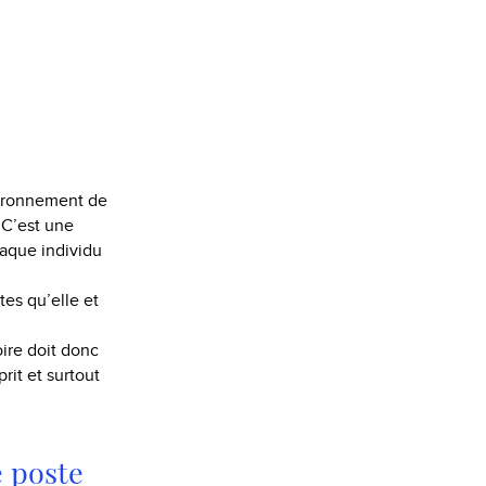
nvironnement de
. C’est une
haque individu
tes qu’elle et
oire doit donc
rit et surtout
e poste