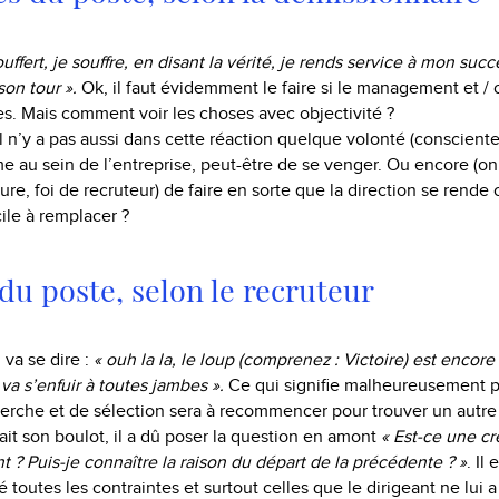
souffert, je souffre, en disant la vérité, je rends service à mon succ
son tour ».
Ok, il faut évidemment le faire si le management et / o
ues. Mais comment voir les choses avec objectivité ?
il n’y a pas aussi dans cette réaction quelque volonté (conscient
e au sein de l’entreprise, peut-être de se venger. Ou encore (on
gure, foi de recruteur) de faire en sorte que la direction se rend
cile à remplacer ?
 du poste, selon le recruteur
i, va se dire :
« ouh la la, le loup (comprenez : Victoire) est encore
va s’enfuir à toutes jambes ».
Ce qui signifie malheureusement po
cherche et de sélection sera à recommencer pour trouver un autre
 fait son boulot, il a dû poser la question en amont
« Est-ce une cr
? Puis-je connaître la raison du départ de la précédente ? »
. Il
 toutes les contraintes et surtout celles que le dirigeant ne lui 