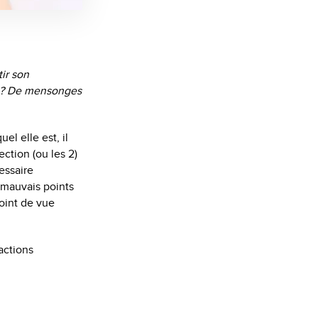
tir son
l ? De mensonges
el elle est, il
ction (ou les 2)
essaire
 mauvais points
point de vue
éactions