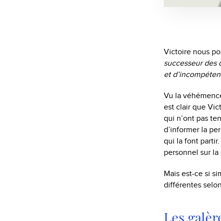
Victoire nous po
successeur des d
et d’incompétenc
Vu la véhémence d
est clair que Vic
qui n’ont pas te
d’informer la pe
qui la font parti
personnel sur la 
Mais est-ce si si
différentes selon
Les galèr