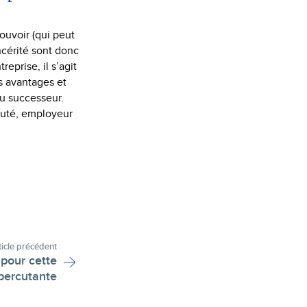
ouvoir (qui peut
ncérité sont donc
eprise, il s’agit
s avantages et
du successeur.
cruté, employeur
ticle précédent
 pour cette
percutante