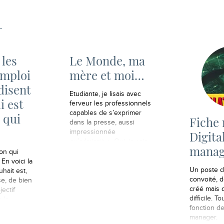
 les
Le Monde, ma
emploi
mère et moi…
disent
Etudiante, je lisais avec
i est
ferveur les professionnels
capables de s’exprimer
é qui
Fiche 
dans la presse, aussi
impressionnée
Digita
qu’admirative. Oui, je sais,
manag
je rejoignais ainsi les
on qui
groupes de fans
En voici la
dérécébrés capables de se
Un poste d
uhait est,
taper dessus pour un
convoité, d
se, de bien
ballon rond savamment
créé mais 
ectif
manipulé par une star en
difficile. T
 la
short, payée 500 fois plus
fonction de
t face à
qu’un smicard !…
manager.
dire, savoir