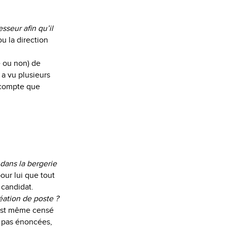
esseur afin qu’il
u la direction
e ou non) de
 a vu plusieurs
e compte que
 dans la bergerie
ur lui que tout
 candidat.
éation de poste ?
 est même censé
a pas énoncées,