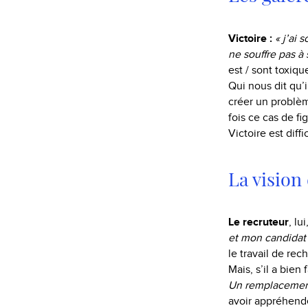
Victoire :
« j’ai 
ne souffre pas à 
est / sont toxiq
Qui nous dit qu’
créer un problèm
fois ce cas de fi
Victoire est diffi
La vision
Le recruteur
, lu
et mon candidat 
le travail de re
Mais, s’il a bien
Un remplacement 
avoir appréhendé