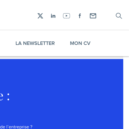
Recher
Réseaux
X
LinkedIn
YouTube
Facebook
Envoyez-
sociaux
moi
un
email !
S
LA NEWSLETTER
MON CV
 :
e l’entreprise ?