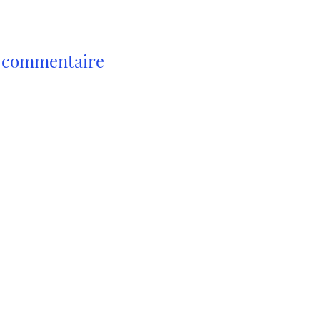
(bien sûr),
qu’elle ne
t ce
n commentaire