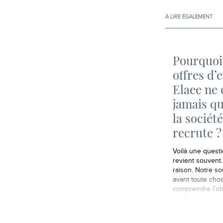
À LIRE ÉGALEMENT
Pourquoi
offres d’
Elaee ne 
jamais qu
la sociét
recrute ?
Voilà une questi
revient souvent. 
raison. Notre so
avant toute cho
comprendre l’obj
professionnel de
personne qui es
nous. Cela veut 