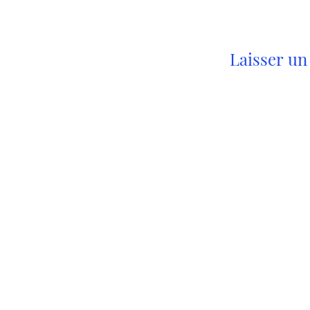
ce qu’elle a fait 
mais surtout ce 
veut plus faire e
qu’elle…
Laisser u