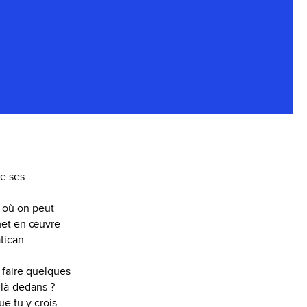
de ses
f où on peut
 met en œuvre
tican.
 faire quelques
 là-dedans ?
ue tu y crois