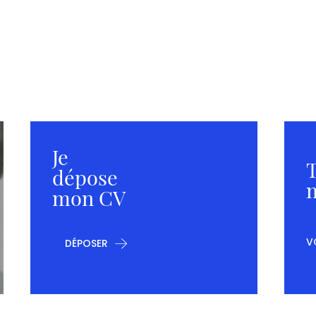
Je
T
dépose
m
mon CV
V
DÉPOSER