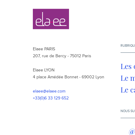
Navigation
Elaee
secondaire
RUBRIQU
Elaee PARIS
207, rue de Bercy - 75012 Paris
Les 
Elaee LYON
Le 
4 place Amédée Bonnet - 69002 Lyon
Le c
elaee@elaee.com
+33(0)6 33 129 652
NOUS SU
@