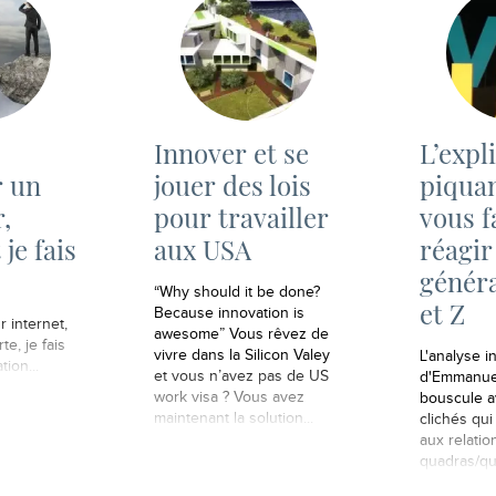
Innover et se
L’expl
r un
jouer des lois
piquan
,
pour travailler
vous f
je fais
aux USA
réagir
généra
“Why should it be done?
et Z
Because innovation is
 internet,
awesome” Vous rêvez de
te, je fais
vivre dans la Silicon Valey
L'analyse i
ion...
et vous n’avez pas de US
d'Emmanue
work visa ? Vous avez
bouscule a
maintenant la solution...
clichés qui
aux relatio
quadras/qui