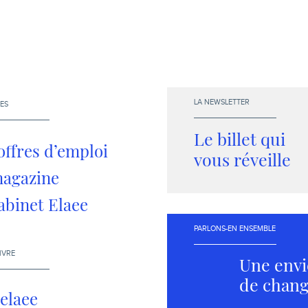
LA NEWSLETTER
ES
Le billet qui
offres d’emploi
vous réveille
magazine
abinet Elaee
PARLONS-EN ENSEMBLE
IVRE
Une envi
de chang
elaee