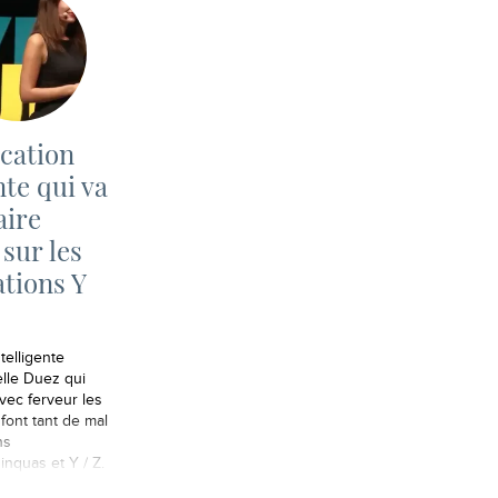
ication
te qui va
aire
 sur les
tions Y
ntelligente
lle Duez qui
vec ferveur les
 font tant de mal
ns
nquas et Y / Z.