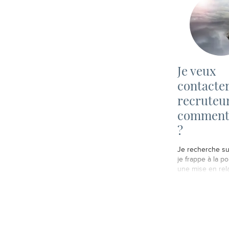
Je veux
contacte
recruteur
comment 
?
Je recherche sur
je frappe à la por
une mise en relat