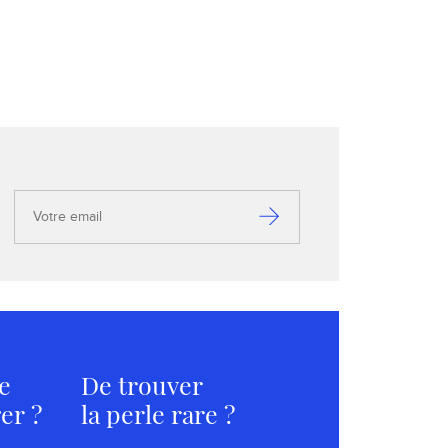
Votre
email
S’inscrire
e
De trouver
er ?
la perle rare ?