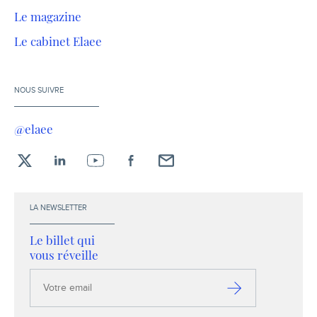
Le magazine
Le cabinet Elaee
NOUS SUIVRE
@elaee
X
LinkedIn
YouTube
Facebook
Envoyez-
moi
un
LA NEWSLETTER
email !
Le billet qui
vous réveille
Votre
email
S’inscrire