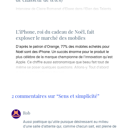
Interview de Claire Romanet d'Elaee dans l'Elan des Talents.
L’iPhone, roi du cadeau de Noël, fait
exploser le marché des mobiles
D’après le patron d’Orange, 77% des mobiles achetés pour
Noël sont des iPhone. Un succès énorme pour le produit le
plus célèbre de la marque championne de l’innovation qu’est
Apple. Ce chiffre aussi astronomique que beau fait tout de
même se poser quelques questions. Allons-y. Tout d’abord
évoquons l’intérêt grandissant…
2 commentaires sur “Sens et simplicité”
Rob
Aussi poétique qu’utile puisque déstressant au milieu
d’une salle d’attente qui, comme chacun sait, est pleine de