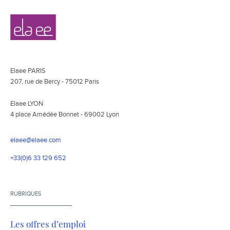
Navigation
Elaee
secondaire
Elaee PARIS
207, rue de Bercy - 75012 Paris
Elaee LYON
4 place Amédée Bonnet - 69002 Lyon
elaee@elaee.com
+33(0)6 33 129 652
RUBRIQUES
Les offres d’emploi