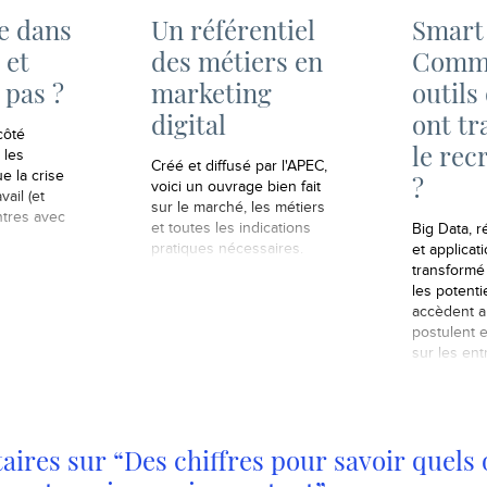
e dans
Un référentiel
Smart
 et
des métiers en
Comme
 pas ?
marketing
outils
digital
ont t
côté
le re
 les
Créé et diffusé par l'APEC,
 la crise
?
voici un ouvrage bien fait
vail (et
sur le marché, les métiers
tres avec
et toutes les indications
Big Data, 
pratiques nécessaires.
et applicat
transformé
les potenti
accèdent au
postulent e
sur les ent
ires sur “Des chiffres pour savoir quels 