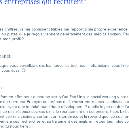
es entreprises qui recrutent”
s chiffres, ils me paraissent faibles par rapport à ma propre expérience
 ou pistes que je reçois viennent généralement des médias sociaux. Peu
de mon profil ?
manet
sque vous travaillez dans les nouvelles technos ! Félicitations, vous fait
" vous aussi 😉
h
 font en effet peur quand on sait qu’au Etat Unis le social working y prosp
e d’un recruteur Français qui prônait qu’à choisir entre deux candidats aux
t celui ayant une identité numérique développée…? quelle leçon en tirer l’a
ence des réseaux sociaux dans le recrutement en est encore à ces balb
 certains cabinets surfent sur la tendance et la revendique. Le seul pr
artie à ces recherches et au traitement des mails en retour bien plus c
nd tu nous tiens…!