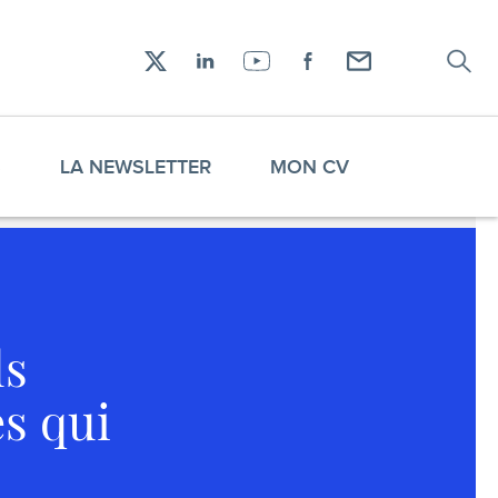
Recher
Réseaux
X
LinkedIn
YouTube
Facebook
Envoyez-
sociaux
moi
un
email !
S
LA NEWSLETTER
MON CV
ls
es qui