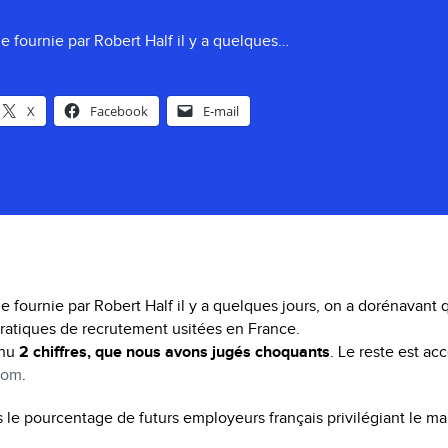
de fournie par Robert Half il y a quelques…
X
Facebook
E-mail
de fournie par Robert Half il y a quelques jours, on a dorénavant 
ratiques de recrutement usitées en France.
enu
2 chiffres, que nous avons jugés choquants
. Le reste est acc
com
.
le pourcentage de futurs employeurs français privilégiant le mai