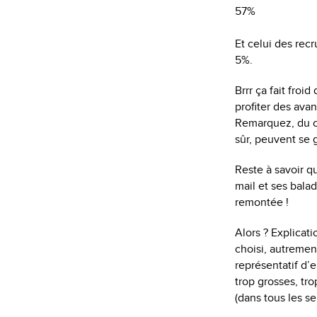
57%
Et celui des recr
5%.
Brrr ça fait froi
profiter des ava
Remarquez, du c
sûr, peuvent se 
Reste à savoir qu
mail et ses bala
remontée !
Alors ? Explicat
choisi, autremen
représentatif d’e
trop grosses, tro
(dans tous les s