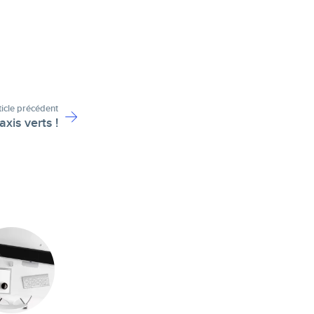
ticle précédent
xis verts !