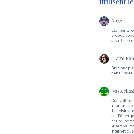
utilisent l
Ange
Etonnants ce
propositions
spécificité 
Claire Ro
Bien sûr pui
gens "rares
wasterflas
Ces chiffres
lu un articl
il choisirai
car l’émerg
heureusement
le temps imp
internet qua