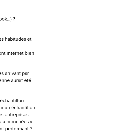
book…) ?
les habitudes et
nt internet bien
s arrivant par
enne aurait été
’échantillon
ur un échantillon
des entreprises
z « branchées »
ent performant ?