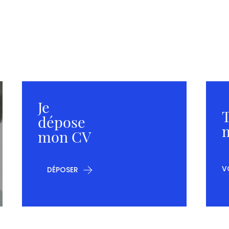
Je
T
dépose
m
mon CV
V
DÉPOSER