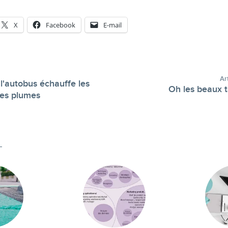
X
Facebook
E-mail
Ar
 l'autobus échauffe les
Oh les beaux ta
-
 les plumes