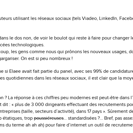
uteurs utilisant les réseaux sociaux (tels Viadeo, LinkedIn, Face
d dans le dos non, de voir le boulot qui reste à faire pour changer 
ncées technologiques.
oup, les gens comme nous qui prônons les nouveaux usages, do
gargariser. On est si peu nombreux !
e si Elaee avait fait partie du panel, avec ses 99% de candidature
des quotidiennes dans les réseaux sociaux, il est clair que la moy
ion ? La réponse à ces chiffres peu modernes est peut-être dans l
t dit : « plus de 3 000 dirigeants effectuant des recrutements po
ntreprises (taille, secteurs d’activité), dans 17 pays ». Sûrement 
p étatiques, trop
poussiéreuses
… standardisées ?… Bref, pas asse
ens du terme ah ah ah) pour faire d’internet un outil de recrutem