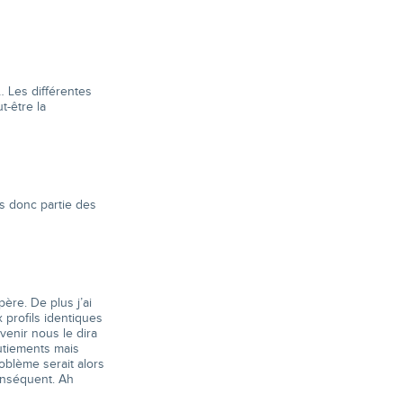
… Les différentes
t-être la
es donc partie des
ère. De plus j’ai
 profils identiques
venir nous le dira
utiements mais
oblème serait alors
onséquent. Ah