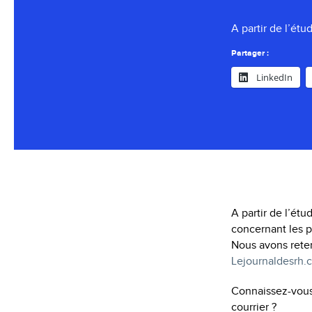
A partir de l’étu
Partager :
LinkedIn
A partir de l’étu
concernant les p
Nous avons ret
Lejournaldesrh.
Connaissez-vous 
courrier ?