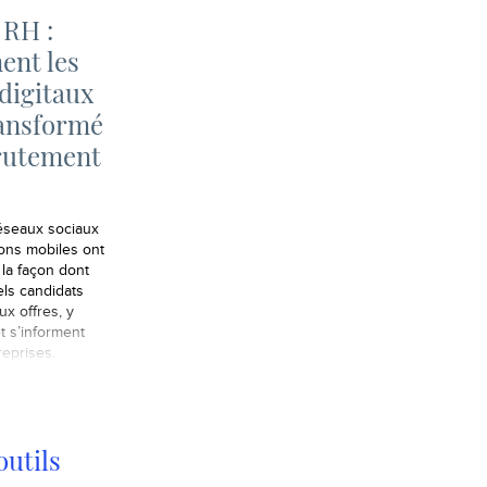
 RH :
nt les
 digitaux
ransformé
crutement
réseaux sociaux
ions mobiles ont
 la façon dont
els candidats
x offres, y
t s’informent
reprises.
outils