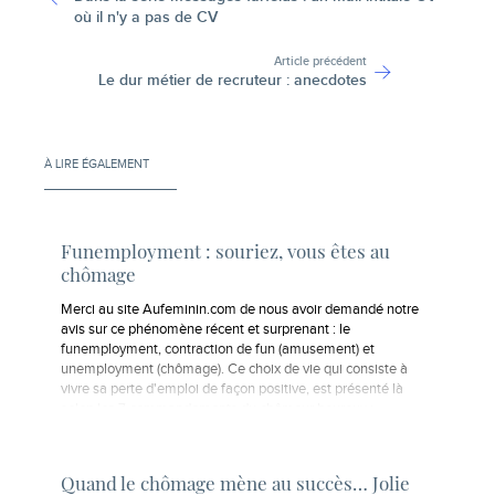
où il n'y a pas de CV
Article précédent
Le dur métier de recruteur : anecdotes
À LIRE ÉGALEMENT
Funemployment : souriez, vous êtes au
chômage
Merci au site Aufeminin.com de nous avoir demandé notre
avis sur ce phénomène récent et surprenant : le
funemployment, contraction de fun (amusement) et
unemployment (chômage). Ce choix de vie qui consiste à
vivre sa perte d'emploi de façon positive, est présenté là
selon les 7 commandements du chômeur heureux :…
Quand le chômage mène au succès… Jolie