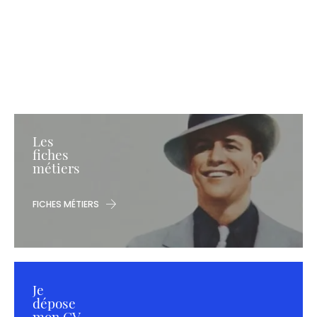
Les
fiches
métiers
FICHES MÉTIERS
Je
dépose
mon CV