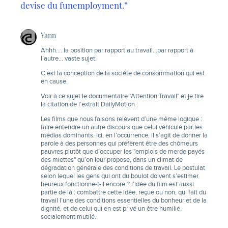
devise du funemployment.”
Yann
Ahhh…. la position par rapport au travail…par rapport à
l’autre… vaste sujet.
C’est la conception de la société de consommation qui est
en cause.
Voir à ce sujet le documentaire "Attention Travail" et je tire
la citation de l’extrait DailyMotion :
Les films que nous faisons relèvent d’une même logique :
faire entendre un autre discours que celui véhiculé par les
médias dominants. Ici, en l’occurrence, il s’agit de donner la
parole à des personnes qui préfèrent être des chômeurs
pauvres plutôt que d’occuper les "emplois de merde payés
des miettes" qu’on leur propose, dans un climat de
dégradation générale des conditions de travail. Le postulat
selon lequel les gens qui ont du boulot doivent s’estimer
heureux fonctionne-t-il encore ? l’idée du film est aussi
partie de là : combattre cette idée, reçue ou non, qui fait du
travail l’une des conditions essentielles du bonheur et de la
dignité, et de celui qui en est privé un être humilié,
socialement mutilé.