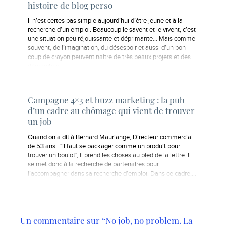
histoire de blog perso
Il n’est certes pas simple aujourd’hui d’être jeune et à la
recherche d’un emploi. Beaucoup le savent et le vivent, c’est
une situation peu réjouissante et déprimante… Mais comme
souvent, de l’imagination, du désespoir et aussi d’un bon
coup de crayon peuvent naître de très beaux projets et des
démarches…
Campagne 4×3 et buzz marketing : la pub
d’un cadre au chômage qui vient de trouver
un job
Quand on a dit à Bernard Mauriange, Directeur commercial
de 53 ans : "il faut se packager comme un produit pour
trouver un boulot", il prend les choses au pied de la lettre. Il
se met donc à la recherche de partenaires pour
l’accompagner dans sa recherche d’emploi. Dans ce cadre,…
Un commentaire sur “No job, no problem. La