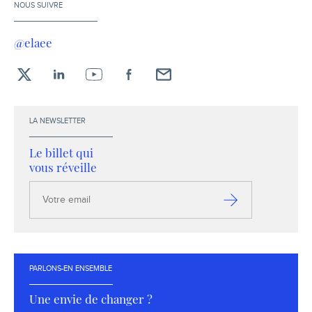
NOUS SUIVRE
@elaee
X
LinkedIn
YouTube
Facebook
Envoyez-
moi
un
LA NEWSLETTER
email !
Le billet qui
vous réveille
Votre
email
S’inscrire
PARLONS-EN ENSEMBLE
Une envie de changer ?