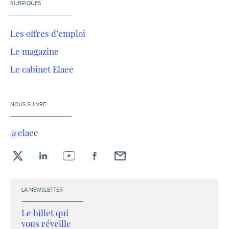
RUBRIQUES
Les offres d’emploi
Le magazine
Le cabinet Elaee
NOUS SUIVRE
@elaee
X
LinkedIn
YouTube
Facebook
Envoyez-
moi
un
LA NEWSLETTER
email !
Le billet qui
vous réveille