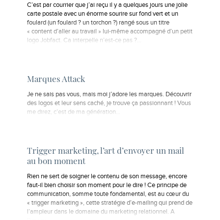
C’est par courrier que j’ai reçu il y a quelques jours une jolie
carte postale avec un énorme sourire sur fond vert et un
foulard (un foulard ? un torchon ?) rangé sous un titre
« content d’aller au travail » lui-même accompagné d’un petit
logo Jobfact. Ca interpelle n’est-ce pas ?…
Marques Attack
Je ne sais pas vous, mais moi j’adore les marques. Découvrir
des logos et leur sens caché, je trouve ça passionnant ! Vous
me direz, c’est de ma génération…
Trigger marketing, l’art d’envoyer un mail
au bon moment
Rien ne sert de soigner le contenu de son message, encore
faut-il bien choisir son moment pour le dire ! Ce principe de
communication, somme toute fondamental, est au cœur du
« trigger marketing », cette stratégie d’e-mailing qui prend de
l’ampleur dans le domaine du marketing relationnel. A