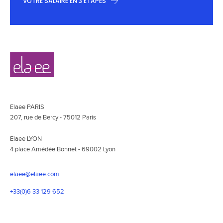
VOTRE SALAIRE EN 3 ÉTAPES
Navigation
Elaee
secondaire
Elaee PARIS
207, rue de Bercy - 75012 Paris
Elaee LYON
4 place Amédée Bonnet - 69002 Lyon
elaee@elaee.com
+33(0)6 33 129 652