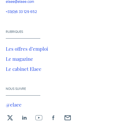
elaee@elaee.com
+33(0)6 33 129 652
RUBRIQUES
Les offres d’emploi
Le magazine
Le cabinet Elaee
NOUS SUIVRE
@elaee
X
LinkedIn
YouTube
Facebook
Envoyez-
moi