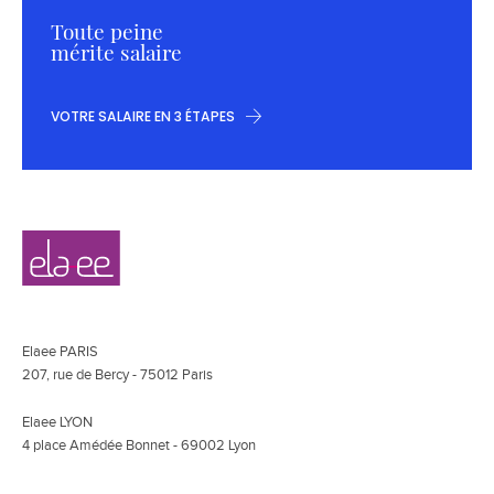
Toute peine
mérite salaire
VOTRE SALAIRE EN 3 ÉTAPES
Navigation
Elaee
secondaire
Elaee PARIS
207, rue de Bercy - 75012 Paris
Elaee LYON
4 place Amédée Bonnet - 69002 Lyon