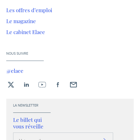
Les offres d’emploi
Le magazine
Le cabinet Elaee
NOUS SUIVRE
@elaee
X
LinkedIn
YouTube
Facebook
Envoyez-
moi
un
LA NEWSLETTER
email !
Le billet qui
vous réveille
Votre