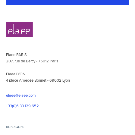
Navigation
Elaee
secondaire
Elaee PARIS
207, rue de Bercy - 75012 Paris
Elaee LYON
4 place Amédée Bonnet - 69002 Lyon
elaee@elaee.com
+33(0)6 33 129 652
RUBRIQUES