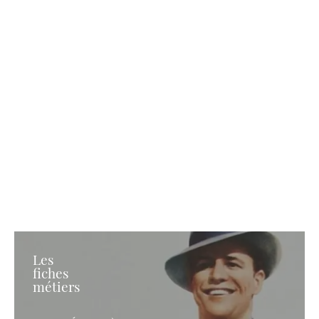
Les
fiches
métiers