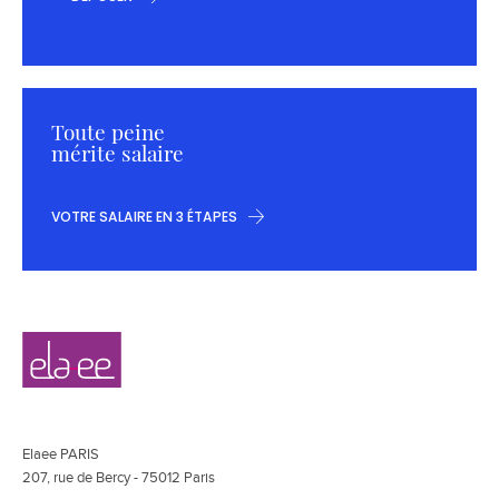
Toute peine
mérite salaire
VOTRE SALAIRE EN 3 ÉTAPES
Navigation
Elaee
secondaire
Elaee PARIS
207, rue de Bercy - 75012 Paris