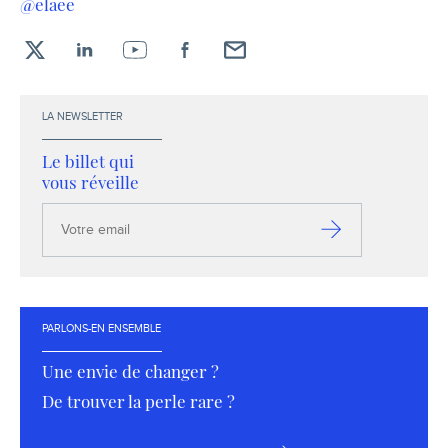
@elaee
X
LinkedIn
YouTube
Facebook
Envoyez-
moi
un
LA NEWSLETTER
email !
Le billet qui
vous réveille
Votre
email
S’inscrire
PARLONS-EN ENSEMBLE
Une envie de changer ?
De trouver la perle rare ?