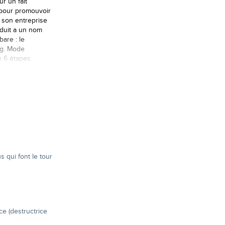
r un fait
é pour promouvoir
 son entreprise
duit a un nom
are : le
ng. Mode
n 6 étapes.
s qui font le tour
ce (destructrice