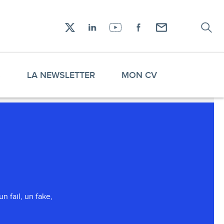
Recher
Réseaux
X
LinkedIn
YouTube
Facebook
Envoyez-
sociaux
moi
un
email !
S
LA NEWSLETTER
MON CV
n fail, un fake,