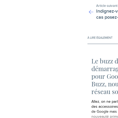
Article suivant
Indignez-v
cas posez-
À LIRE ÉGALEMENT
Le buzz 
démarra
pour Goo
Buzz, no
réseau so
Allez, on ne parl
des accessoire
de Google mais 
nouveauté primo