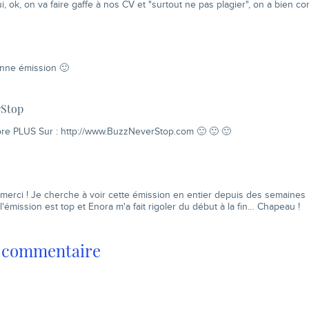
oui, ok, on va faire gaffe à nos CV et "surtout ne pas plagier", on a bien c
onne émission 🙂
rStop
ore PLUS Sur :
http://www.BuzzNeverStop.com
🙂 🙂 🙂
merci ! Je cherche à voir cette émission en entier depuis des semaines 
 l'émission est top et Enora m'a fait rigoler du début à la fin… Chapeau !
n commentaire