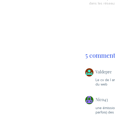
dans les réseau
Google a officiali
juste quelques 
propre réseau :
Google Buzz, e
sur la messageri
se positionne 
concurrent dire
Facebook.…
5 commenta
Valdepre
Le cv de l a
du web
Nico43
une émission
parfois) de