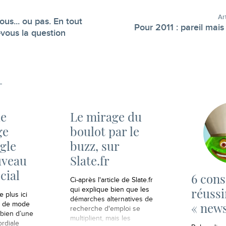
Ar
ous... ou pas. En tout
Pour 2011 : pareil mais
-
vous la question
de
Le mirage du
ge
boulot par le
gle
buzz, sur
uveau
Slate.fr
cial
6 cons
Ci-après l'article de Slate.fr
réussi
qui explique bien que les
e plus ici
démarches alternatives de
« news
s de mode
recherche d'emploi se
bien d’une
multiplient, mais les
rdiale