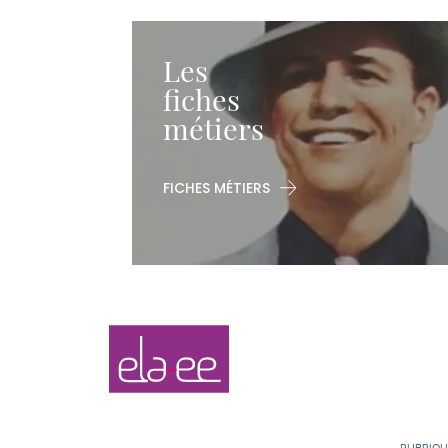
Les
fiches
métiers
FICHES MÉTIERS
Navigation
Elaee
secondaire