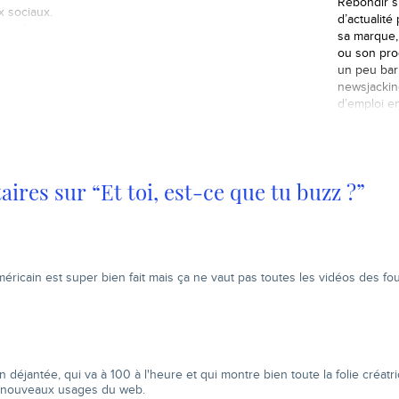
Rebondir su
recruteurs ne sont pas
x sociaux.
d’actualit
réceptifs à tout. «Un
sé, il y a
sa marque,
exercice casse-gueule.»
heures, son
ou son pro
C'est ainsi que de
 appelé
un peu barb
nombreux recruteurs
t appuyé
newsjacki
jugent cette pratique de
e Gmail, il
d’emploi e
plus en plus répandue
comme
parmi les chômeurs
ct de
consistant à faire du buzz…
ires sur “Et toi, est-ce que tu buzz ?”
méricain est super bien fait mais ça ne vaut pas toutes les vidéos des fou
 déjantée, qui va à 100 à l'heure et qui montre bien toute la folie créatri
s nouveaux usages du web.