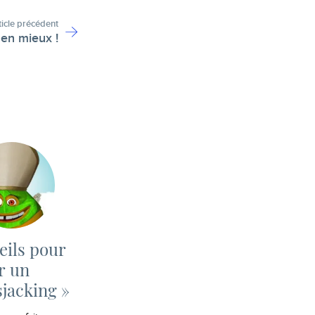
ticle précédent
 en mieux !
eils pour
r un
jacking »