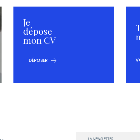
Je
T
dépose
m
mon CV
V
DÉPOSER
LA NEWSLETTER