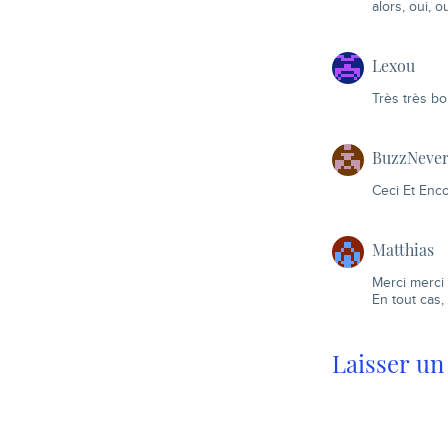
alors, oui, 
Lexou
Très très b
BuzzNeve
Ceci Et Enc
Matthias
Merci merci 
En tout cas,
Laisser u