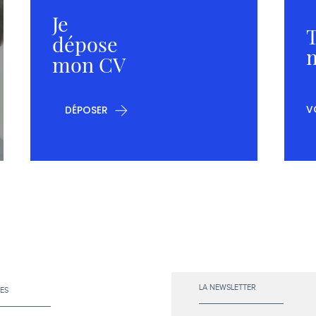
Je
T
dépose
m
mon CV
V
DÉPOSER
LA NEWSLETTER
ES