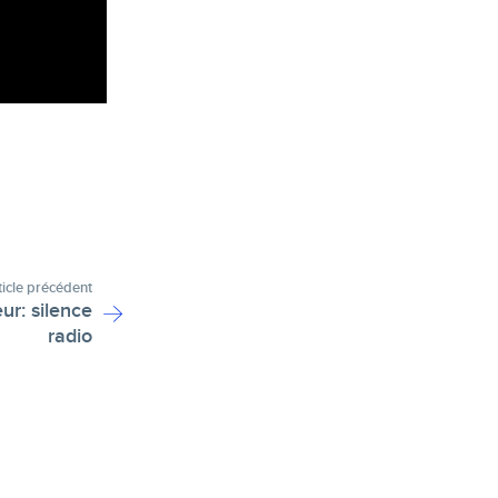
ticle précédent
ur: silence
radio