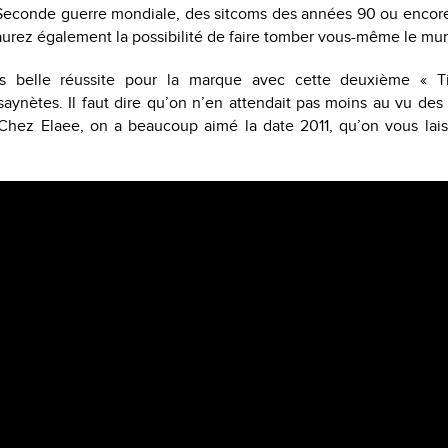
a Seconde guerre mondiale, des sitcoms des années 90 ou encore
aurez également la possibilité de faire tomber vous-même le mur
s belle réussite pour la marque avec cette deuxième « T
aynètes. Il faut dire qu’on n’en attendait pas moins au vu de
 Chez Elaee, on a beaucoup aimé la date 2011, qu’on vous lais