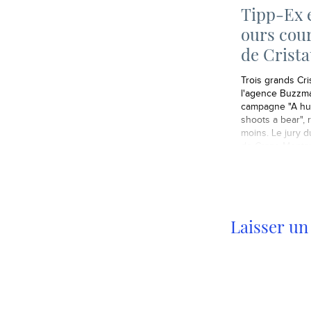
Tipp-Ex 
ours cou
de Crist
Trois grands Cri
l'agence Buzzm
campagne "A hu
shoots a bear", 
moins. Le jury d
de Crans Montan
Laisser u