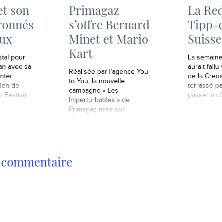
et son
Primagaz
La Re
ronnés
s’offre Bernard
Tipp-e
aux
Minet et Mario
Suisse
Kart
stal pour
La semaine 
an avec sa
aurait fallu
Réalisée par l’agence You
nter
de la Creu
to You, la nouvelle
rien de
terrassé pa
campagne « Les
u Festival
passer à c
Imperturbables » de
a...
promet être
Primagaz mise sur
l’année 201
l’humour et la créativité.
buzz provo
Une campagne riche en
homme nu s
vidéos et très interactive
La Redout
où vous allez pouvoir
intervenir sur le scénario
n commentaire
du film, un peu à l’image de
la célèbre campagne Tipp-
Ex où l’on pouvait choisir…