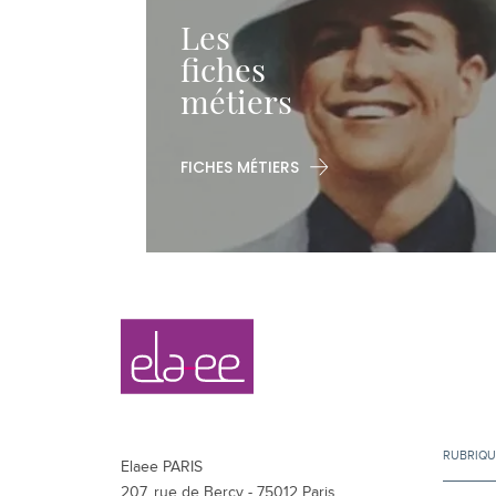
Les
fiches
métiers
FICHES MÉTIERS
Navigation
Elaee
secondaire
RUBRIQU
Elaee PARIS
207, rue de Bercy - 75012 Paris