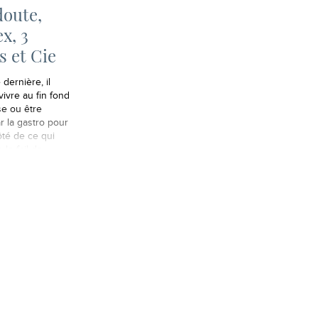
doute,
x, 3
s et Cie
dernière, il
 vivre au fin fond
se ou être
r la gastro pour
ôté de ce qui
 le fail de
2, à savoir le
qué par un
orti des eaux à
e (en même…