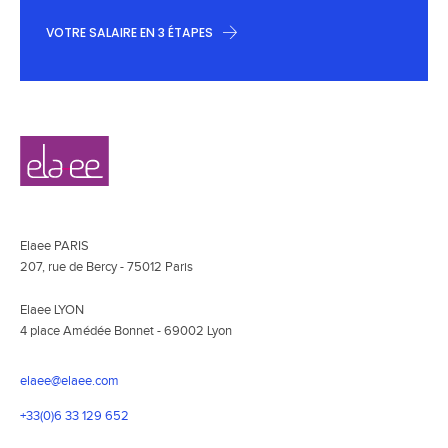
VOTRE SALAIRE EN 3 ÉTAPES
Navigation
Elaee
secondaire
Elaee PARIS
207, rue de Bercy - 75012 Paris
Elaee LYON
4 place Amédée Bonnet - 69002 Lyon
elaee@elaee.com
+33(0)6 33 129 652