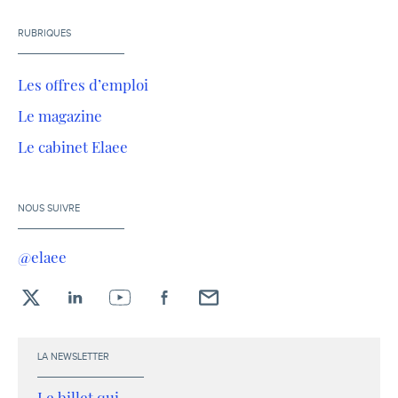
RUBRIQUES
Les offres d’emploi
Le magazine
Le cabinet Elaee
NOUS SUIVRE
@elaee
X
LinkedIn
YouTube
Facebook
Envoyez-
moi
un
LA NEWSLETTER
email !
Le billet qui