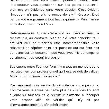
De là débute une conversation, pendant laquelle votre
interlocuteur vous questionne sur des points pourtant si
bien mis en évidence dans votre dossier. C’est évident,
l’impudent n’a pas pris le temps de s’y intéresser. D’où
parfois votre agacement tout haut exprimé : « Mais n’avez-
vous donc pas lu mon CV » ?
Détrompez-vous ! Loin d’être sot ou irrévérencieux, le
recruteur a, au contraire, bien étudié votre candidature. Il
est vrai qu’il peut parfois être incompréhensible voire
rébarbatif de répéter point par point ce qui est écrit noir
sur blanc sur un document que vous avez mis du temps (et
certainement du cœur) à préparer.
Seulement entre l’écrit et l’oral il y a tout un monde que le
recruteur, en bon professionnel qu’il est, se doit de valider.
Alors pourquoi nous direz-vous ?
Premièrement pour vérifier la véracité de votre parcours.
Comme vous le savez peut être plus de 70% des CV sont
aujourd’hui faussés et le recruteur s’attache à recouper
votre propos afin de vérifier qu’il n’y ait pas
d’invraisemblances ou d’incohérences.