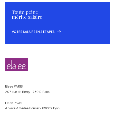
Toute peine
mérite salaire
VOTRE SALAIRE EN 3 ÉTAPES
Navigation
Elaee
secondaire
Elaee PARIS
207, rue de Bercy - 75012 Paris
Elaee LYON
4 place Amédée Bonnet - 69002 Lyon