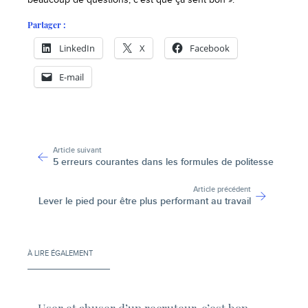
beaucoup de questions, c’est que ça sent bon ».
Partager :
LinkedIn
X
Facebook
E-mail
-
Article suivant
5 erreurs courantes dans les formules de politesse
Article précédent
Lever le pied pour être plus performant au travail
À LIRE ÉGALEMENT
User et abuser d’un recruteur, c’est bon