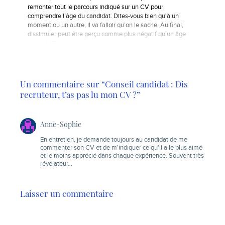
remonter tout le parcours indiqué sur un CV pour
comprendre l’âge du candidat. Dites-vous bien qu'à un
moment ou un autre, il va falloir qu’on le sache. Au final,
dissimuler peut être perçu comme plus négatif qu’un âge
avancé ! Oui,…
Un commentaire sur “Conseil candidat : Dis
recruteur, t’as pas lu mon CV ?”
Anne-Sophie
En entretien, je demande toujours au candidat de me
commenter son CV et de m'indiquer ce qu'il a le plus aimé
et le moins apprécié dans chaque expérience. Souvent très
révélateur…
Laisser un commentaire