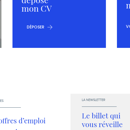
m
mon CV
V
DÉPOSER
LA NEWSLETTER
ES
Le billet qui
offres d’emploi
vous réveille