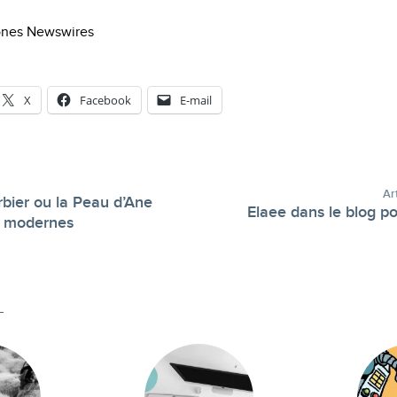
ones Newswires
X
Facebook
E-mail
Ar
bier ou la Peau d’Ane
Elaee dans le blog po
-
 modernes