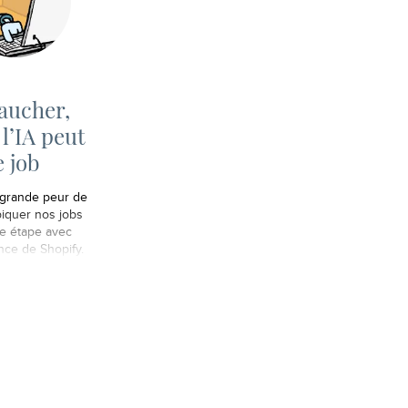
aucher,
 l’IA peut
e job
a grande peur de
 piquer nos jobs
e étape avec
nce de Shopify.