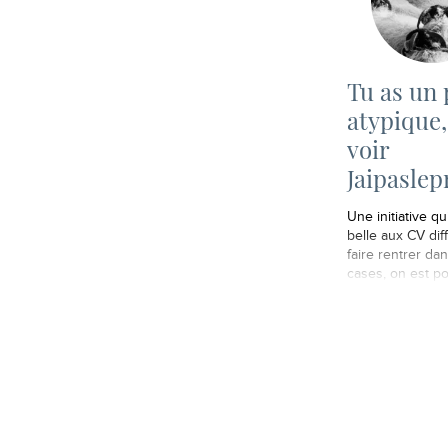
Tu as un 
atypique,
voir
Jaipaslep
Une initiative qui
belle aux CV diff
faire rentrer da
cases, on est po