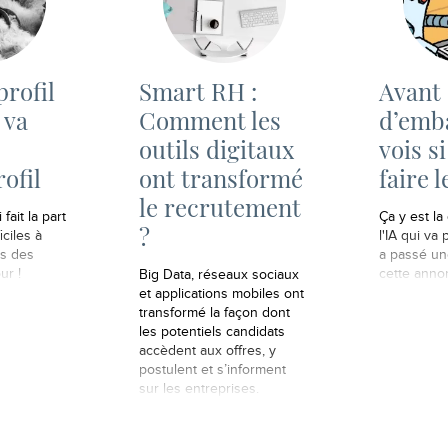
profil
Smart RH :
Avant
 va
Comment les
d’emb
outils digitaux
vois si
rofil
ont transformé
faire l
le recrutement
 fait la part
Ça y est l
?
iciles à
l'IA qui va
ns des
a passé un
ur !
cette anno
Big Data, réseaux sociaux
et applications mobiles ont
transformé la façon dont
les potentiels candidats
accèdent aux offres, y
postulent et s’informent
sur les entreprises.