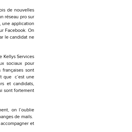
ois de nouvelles
un réseau pro sur
, une application
sur Facebook. On
car le candidat ne
e Kellys Services
aux sociaux pour
 françaises sont
aît que c’est une
rs et candidats,
i sont fortement
ent, on l’oublie
changes de mails.
s, accompagner et