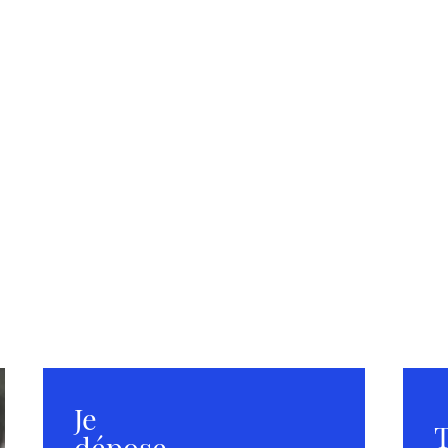
Je
T
dépose