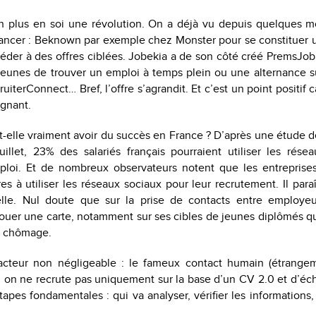
n plus en soi une révolution. On a déjà vu depuis quelques m
lancer : Beknown par exemple chez Monster pour se constituer 
der à des offres ciblées. Jobekia a de son côté créé PremsJob
jeunes de trouver un emploi à temps plein ou une alternance 
uiterConnect… Bref, l’offre s’agrandit. Et c’est un point positif 
agnant.
elle vraiment avoir du succès en France ? D’après une étude d
uillet, 23% des salariés français pourraient utiliser les rése
loi. Et de nombreux observateurs notent que les entreprises
res à utiliser les réseaux sociaux pour leur recrutement. Il par
elle. Nul doute que sur la prise de contacts entre employeu
ouer une carte, notamment sur ses cibles de jeunes diplômés qu
e chômage.
acteur non négligeable : le fameux contact humain (étrangem
, on ne recrute pas uniquement sur la base d’un CV 2.0 et d’é
étapes fondamentales : qui va analyser, vérifier les information