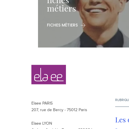
métiers
FICHES MÉTIERS
Navigation
Elaee
secondaire
RUBRIQU
Elaee PARIS
207, rue de Bercy - 75012 Paris
Les 
Elaee LYON