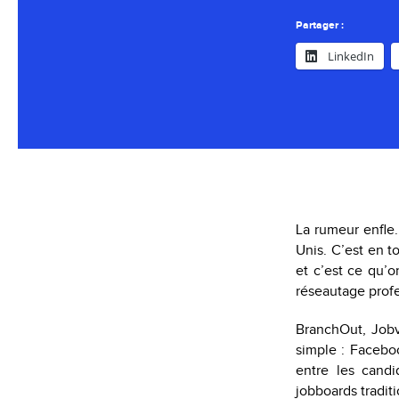
Partager :
LinkedIn
La rumeur enfle.
Unis. C’est en 
et c’est ce qu’o
réseautage profe
BranchOut, Jobvi
simple : Faceboo
entre les candid
jobboards tradit