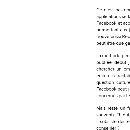
Ce n’est pas no
applications se 
Facebook et accé
permettant aux 
trouve aussi Recr
peut être que g
La méthode peut-
publiée début j
chercher un emp
encore réfractai
question cultur
Facebook peut j
concernés par l
Mais reste un f
souvent). Eh oui
Il subsiste des 
conseiller ?