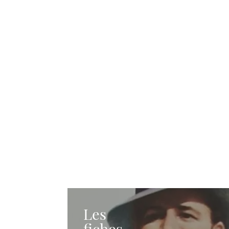
Les
fiches