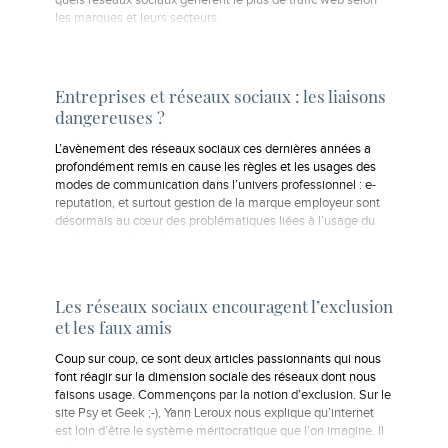
quels réseaux sociaux génèrent le plus de trafic web selon
les marques et leurs secteurs.
Entreprises et réseaux sociaux : les liaisons
dangereuses ?
L’avènement des réseaux sociaux ces dernières années a
profondément remis en cause les règles et les usages des
modes de communication dans l’univers professionnel : e-
reputation, et surtout gestion de la marque employeur sont
désormais au cœur des problématiques liées à l’usage du
web au sein des entreprises...
Les réseaux sociaux encouragent l’exclusion
et les faux amis
Coup sur coup, ce sont deux articles passionnants qui nous
font réagir sur la dimension sociale des réseaux dont nous
faisons usage. Commençons par la notion d’exclusion. Sur le
site Psy et Geek ;-), Yann Leroux nous explique qu’internet
est loin d’être le système méritocratique que l’on imagine. Il