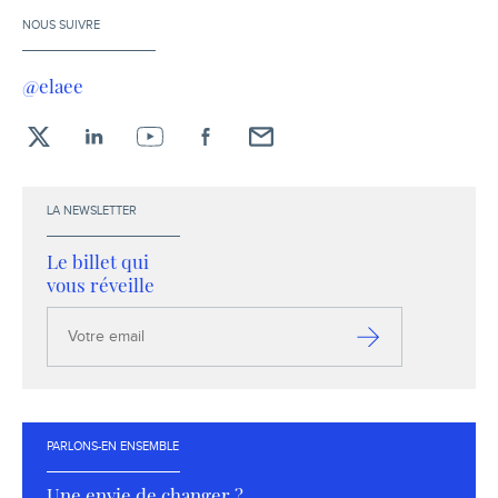
NOUS SUIVRE
@elaee
X
LinkedIn
YouTube
Facebook
Envoyez-
moi
un
LA NEWSLETTER
email !
Le billet qui
vous réveille
Votre
email
S’inscrire
PARLONS-EN ENSEMBLE
Une envie de changer ?