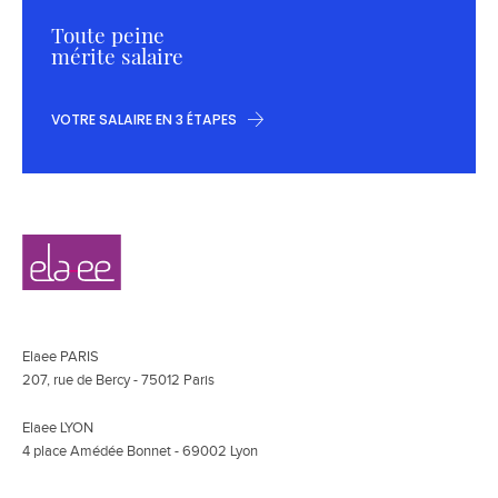
Toute peine
mérite salaire
VOTRE SALAIRE EN 3 ÉTAPES
Navigation
Elaee
secondaire
Elaee PARIS
207, rue de Bercy - 75012 Paris
Elaee LYON
4 place Amédée Bonnet - 69002 Lyon