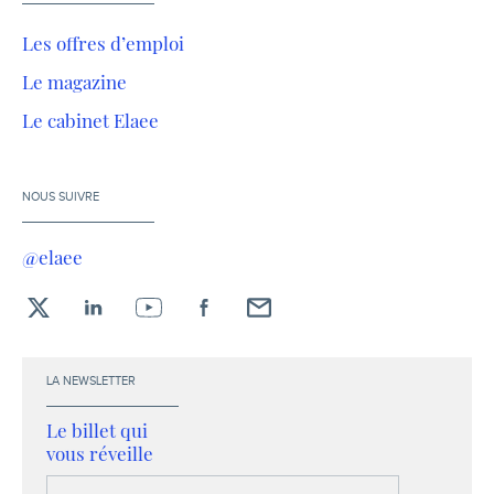
Les offres d’emploi
Le magazine
Le cabinet Elaee
NOUS SUIVRE
@elaee
X
LinkedIn
YouTube
Facebook
Envoyez-
moi
un
LA NEWSLETTER
email !
Le billet qui
vous réveille
Votre