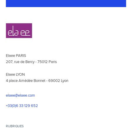
Navigation
Elaee
secondaire
Elaee PARIS
207, rue de Bercy - 75012 Paris
Elaee LYON
4 place Amédée Bonnet - 69002 Lyon
elaee@elaee.com
+33(0)6 33 129 652
RUBRIQUES