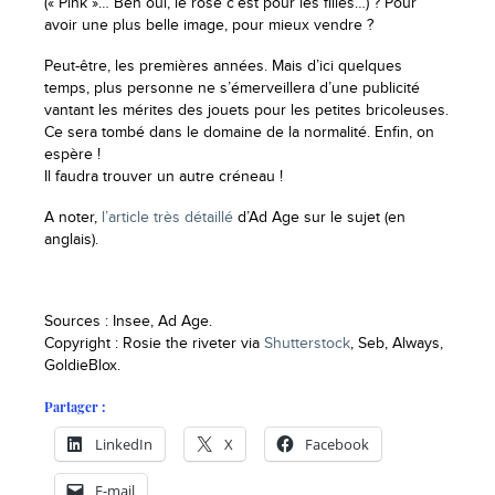
(« Pink »… Ben oui, le rose c’est pour les filles…) ? Pour
avoir une plus belle image, pour mieux vendre ?
Peut-être, les premières années. Mais d’ici quelques
temps, plus personne ne s’émerveillera d’une publicité
vantant les mérites des jouets pour les petites bricoleuses.
Ce sera tombé dans le domaine de la normalité. Enfin, on
espère !
Il faudra trouver un autre créneau !
A noter,
l’article très détaillé
d’Ad Age sur le sujet (en
anglais).
Sources : Insee, Ad Age.
Copyright : Rosie the riveter via
Shutterstock
, Seb, Always,
GoldieBlox.
Partager :
LinkedIn
X
Facebook
E-mail