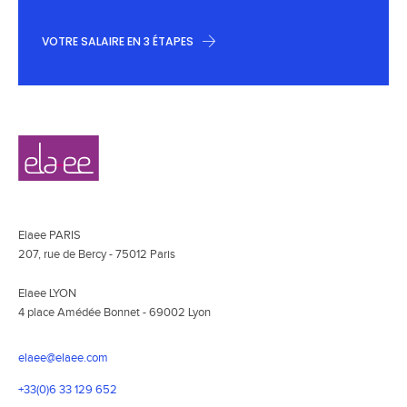
VOTRE SALAIRE EN 3 ÉTAPES
Navigation
Elaee
secondaire
Elaee PARIS
207, rue de Bercy - 75012 Paris
Elaee LYON
4 place Amédée Bonnet - 69002 Lyon
elaee@elaee.com
+33(0)6 33 129 652