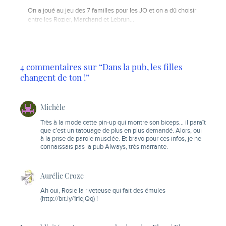
On a joué au jeu des 7 familles pour les JO et on a dû choisir
entre les Rozier, Marchand et Lebrun...
4 commentaires sur “Dans la pub, les filles
changent de ton !”
Michèle
Très à la mode cette pin-up qui montre son biceps… il paraît
que c’est un tatouage de plus en plus demandé. Alors, oui
à la prise de parole musclée. Et bravo pour ces infos, je ne
connaissais pas la pub Always, très marrante.
Aurélie Croze
Ah oui, Rosie la riveteuse qui fait des émules
(
http://bit.ly/1r1ejQq
) !