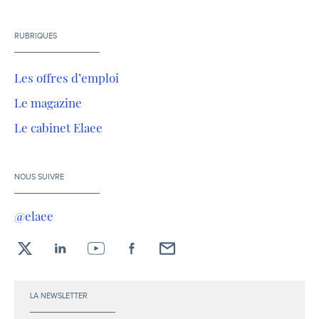
RUBRIQUES
Les offres d’emploi
Le magazine
Le cabinet Elaee
NOUS SUIVRE
@elaee
X
LinkedIn
YouTube
Facebook
Envoyez-
moi
un
LA NEWSLETTER
email !