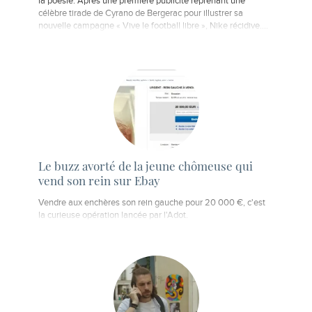
la poésie. Après une première publicité reprenant une
célèbre tirade de Cyrano de Bergerac pour illustrer sa
nouvelle campagne « Vive le football libre », Nike récidive.…
Le buzz avorté de la jeune chômeuse qui
vend son rein sur Ebay
Vendre aux enchères son rein gauche pour 20 000 €, c'est
la curieuse opération lancée par l'Adot.