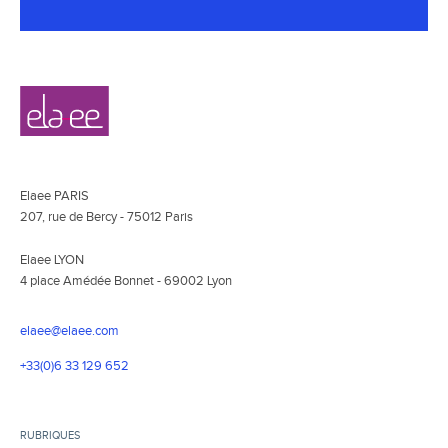
Navigation
Elaee
secondaire
Elaee PARIS
207, rue de Bercy - 75012 Paris
Elaee LYON
4 place Amédée Bonnet - 69002 Lyon
elaee@elaee.com
+33(0)6 33 129 652
RUBRIQUES