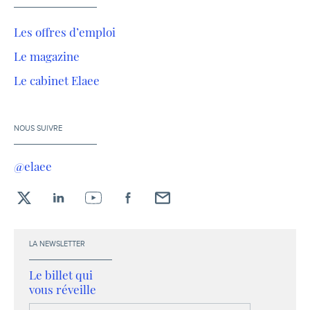
Les offres d’emploi
Le magazine
Le cabinet Elaee
NOUS SUIVRE
@elaee
X
LinkedIn
YouTube
Facebook
Envoyez-
moi
un
LA NEWSLETTER
email !
Le billet qui
vous réveille
Votre