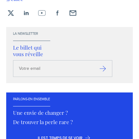
X
LinkedIn
YouTube
Facebook
Envoyez-
moi
un
LA NEWSLETTER
email !
Le billet qui
vous réveille
Votre
email
S’inscrire
PARLONS-EN ENSEMBLE
Une envie de changer ?
De trouver la perle rare ?
IL EST TEMPS DE SE VOIR