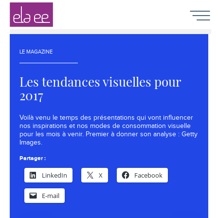
Contenu
Navigation
Recherche
Elaee
-
Naviga
Chasseurs
de
têtes
LE MAGAZINE
création,
communication,
Les tendances visuelles pour
digital
et
2017
marketing
Voilà venu le temps des présentations qui vont influencer
nos inspirations et nos modes de consommation visuelle
pour les mois à venir. Premier à donner son analyse : Getty
Images.
Partager :
LinkedIn
X
Facebook
E-mail