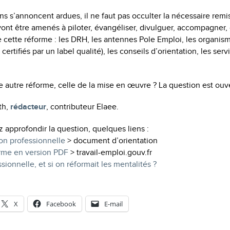
ons s’annoncent ardues, il ne faut pas occulter la nécessaire rem
vont être amenés à piloter, évangéliser, divulguer, accompagner, 
 cette réforme : les DRH, les antennes Pole Emploi, les organis
 certifiés par un label qualité), les conseils d’orientation, les se
te autre réforme, celle de la mise en œuvre ? La question est ouv
th,
rédacteur
, contributeur Elaee.
z approfondir la question, quelques liens :
on professionnelle
> document d’orientation
orme en version PDF
> travail-emploi.gouv.fr
sionnelle, et si on réformait les mentalités
?
X
Facebook
E-mail