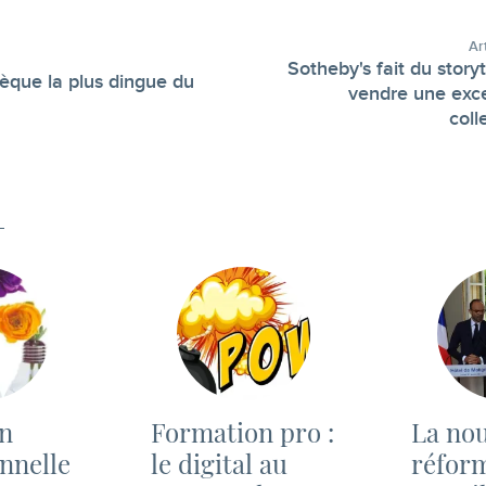
Ar
Sotheby's fait du storyt
hèque la plus dingue du
vendre une exce
-
coll
n
Formation pro :
La nou
nnelle
le digital au
réfor