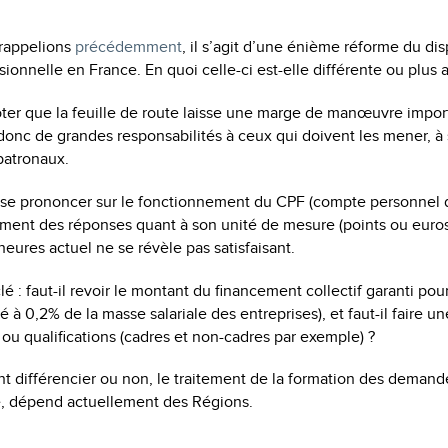
rappelions
précédemment
, il s’agit d’une énième réforme du disp
sionnelle en France. En quoi celle-ci est-elle différente ou plus 
noter que la feuille de route laisse une marge de manœuvre impo
donc de grandes responsabilités à ceux qui doivent les mener, à 
patronaux.
 à se prononcer sur le fonctionnement du CPF (compte personnel 
ment des réponses quant à son unité de mesure (points ou euros
eures actuel ne se révèle pas satisfaisant.
é : faut-il revoir le montant du financement collectif garanti pou
é à 0,2% de la masse salariale des entreprises), et faut-il faire un
 ou qualifications (cadres et non-cadres par exemple) ?
t différencier ou non, le traitement de la formation des demand
e, dépend actuellement des Régions.