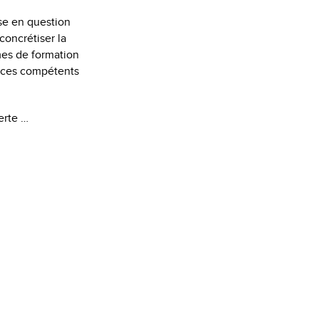
ise en question
concrétiser la
mes de formation
rvices compétents
erte …