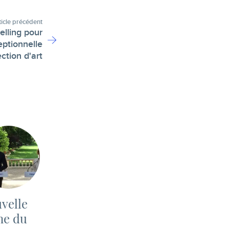
ticle précédent
elling pour
ptionnelle
ection d'art
velle
me du