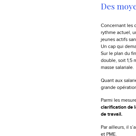
Des moyen
Concernant les d
rythme actuel, u
jeunes actifs san
Un cap qui deman
Sur le plan du f
double, soit 1,5 
masse salariale.
Quant aux salari
grande opération
Parmi les mesur
clarification de 
de travail.
Par ailleurs, il 
et PME.