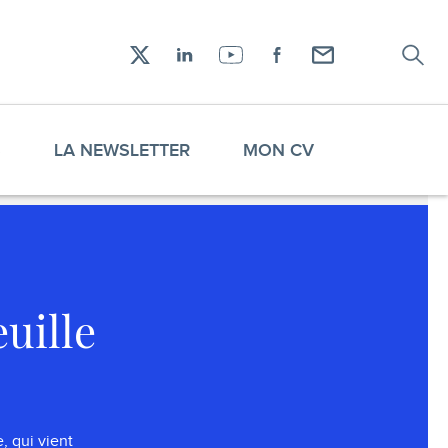
Recher
Réseaux
X
LinkedIn
YouTube
Facebook
Envoyez-
sociaux
moi
un
email !
S
LA NEWSLETTER
MON CV
uille
, qui vient