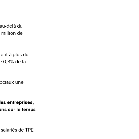
 au-delà du
 million de
ment à plus du
re 0,3% de la
sociaux une
des entreprises,
pris sur le temps
s salariés de TPE