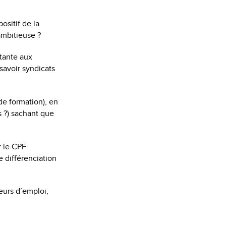
ositif de la
ambitieuse ?
rtante aux
savoir syndicats
de formation), en
 ?) sachant que
r le CPF
e différenciation
eurs d’emploi,