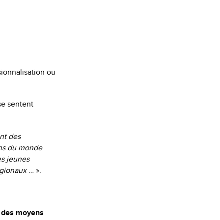
sionnalisation ou
se sentent
nt des
oins du monde
es jeunes
régionaux
… ».
et des moyens