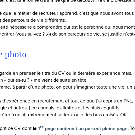
 c’est une forme d’intimité que de découvrir la vie professionn
se que le métier de recruteur apprend, c’est que nous avons tous 
t des parcours de vie différents.
iosité nécessaire à comprendre qui est la personne qui nous mont
ntrer (vous suivez ? ;-)) de son parcours de vie, se justifie n’est
e photo
egarde en premier le titre du CV ou la dernière expérience mais, l
n « qui es-tu ? » me vient de suite en tête.
mme, à partir d’une photo, on peut s’imaginer toute une vie, un 
d’expérience en recrutement et tout ce que j’ai appris en PNL,
 et autres, j’en connais les limites et les biais cognitifs.
arrêter à un air extrêmement sérieux ou à des bras croisés. OK.
re
sprit ce CV dont
la
1
page contenait un portrait pleine page
.
To