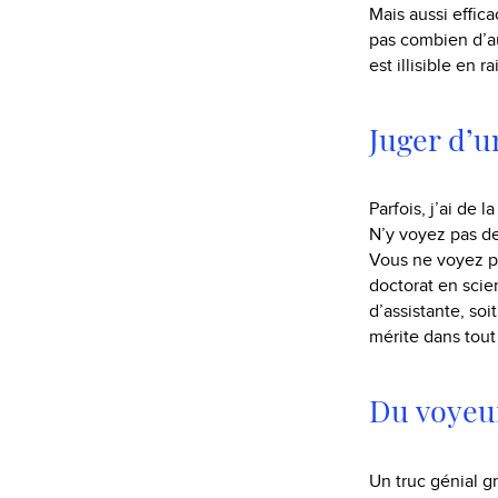
Mais aussi effica
pas combien d’au
est illisible en 
Juger d’
Parfois, j’ai de 
N’y voyez pas de
Vous ne voyez pa
doctorat en scie
d’assistante, soi
mérite dans tou
Du voyeur
Un truc génial g