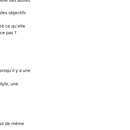
elle des autres.
des objectifs
re ce qu’elle
-ce pas ?
orsqu’il y a une
style, une
ut de même