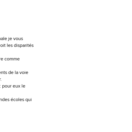
nale je vous
voit les disparités
gure comme
nts de la voie
.
 : pour eux le
ndes écoles qui