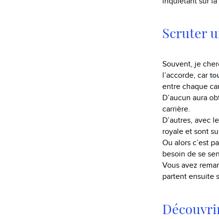
inquiétant sur l
Scruter 
Souvent, je cher
l’accorde, car
to
entre chaque ca
D’aucun aura ob
carrière.
D’autres, avec l
royale et sont s
Ou alors c’est pa
besoin de se sent
Vous avez remarq
partent ensuite 
Découvri