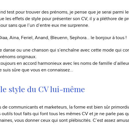
blind test pour trouver des prénoms, je pense que je serai parmi l
e les effets de style pour présenter son CV, il y a pléthore de p
jour sans que l’un d’entre eux me surprenne.
 Diaa, Aina, Feriel, Anand, Bleuenn, Sephora… le bonjour à tous !
 danse ou une chanson qui s’enchaîne avec cette mode qui con
prénoms originaux.
toujours en accord harmonieux avec les noms de famille d’ailleu
je suis sûre que vous en connaissez…
le style du CV lui-même
 de communicants et marketeurs, la forme est bien sûr primordia
 outils tout faits qui font tous les mêmes CV et je ne parle pas q
aines, vous donner ceux qui sont plébiscités. C’est assez amus