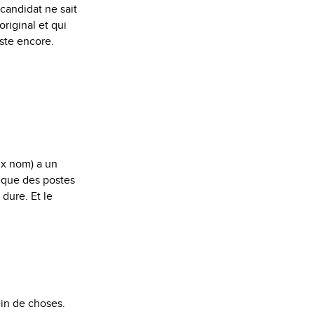
 candidat ne sait
riginal et qui
iste encore.
ux nom) a un
 que des postes
 dure. Et le
ein de choses.