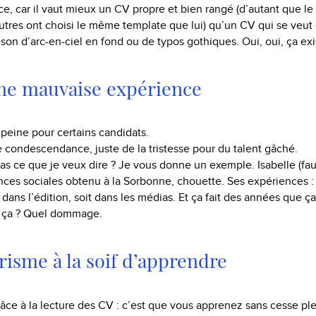
ce, car il vaut mieux un CV propre et bien rangé (d’autant que le
tres ont choisi le même template que lui) qu’un CV qui se veut o
raison d’arc-en-ciel en fond ou de typos gothiques. Oui, oui, ça ex
une mauvaise expérience
la peine pour certains candidats.
 condescendance, juste de la tristesse pour du talent gâché.
s ce que je veux dire ? Je vous donne un exemple. Isabelle (fa
nces sociales obtenu à la Sorbonne, chouette. Ses expériences :
t dans l’édition, soit dans les médias. Et ça fait des années que ça
t ça ? Quel dommage.
isme à la soif d’apprendre
râce à la lecture des CV : c’est que vous apprenez sans cesse pl