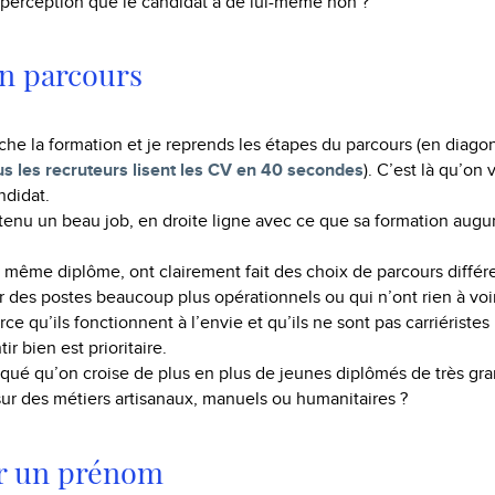
a perception que le candidat a de lui-même non ?
un parcours
che la formation et je reprends les étapes du parcours (en diago
us les recruteurs lisent les CV en 40 secondes
). C’est là qu’on 
ndidat.
tenu un beau job, en droite ligne avec ce que sa formation au
e même diplôme, ont clairement fait des choix de parcours différe
ur des postes beaucoup plus opérationnels ou qui n’ont rien à voir
rce qu’ils fonctionnent à l’envie et qu’ils ne sont pas carriéristes
ir bien est prioritaire.
ué qu’on croise de plus en plus de jeunes diplômés de très gra
sur des métiers artisanaux, manuels ou humanitaires ?
r un prénom