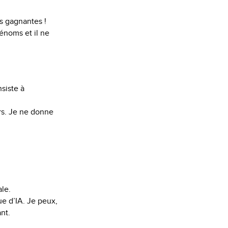
es gagnantes !
rénoms et il ne
siste à
rs. Je ne donne
le.
ue d’IA. Je peux,
ant.