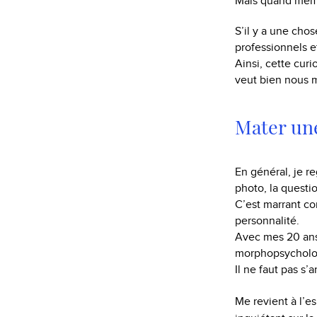
Mais quand même,
S’il y a une cho
professionnels e
Ainsi, cette cur
veut bien nous mo
Mater un
En général, je r
photo, la questio
C’est marrant co
personnalité.
Avec mes 20 ans 
morphopsychologie
Il ne faut pas s’
Me revient à l’e