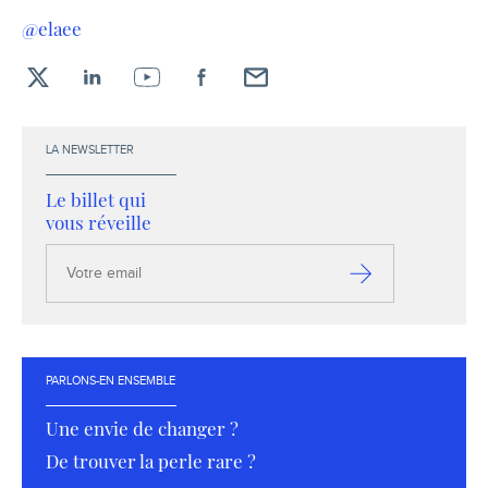
@elaee
X
LinkedIn
YouTube
Facebook
Envoyez-
moi
un
LA NEWSLETTER
email !
Le billet qui
vous réveille
Votre
email
S’inscrire
PARLONS-EN ENSEMBLE
Une envie de changer ?
De trouver la perle rare ?