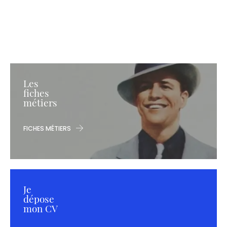
Les
fiches
métiers
FICHES MÉTIERS
Je
dépose
mon CV