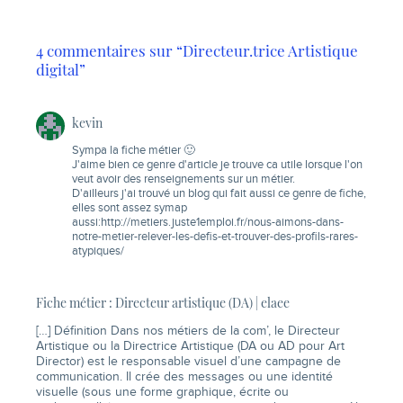
4 commentaires sur “Directeur.trice Artistique
digital”
kevin
Sympa la fiche métier 🙂
J'aime bien ce genre d'article je trouve ca utile lorsque l'on
veut avoir des renseignements sur un métier.
D'ailleurs j'ai trouvé un blog qui fait aussi ce genre de fiche,
elles sont assez symap
aussi:
http://metiers.juste1emploi.fr/nous-aimons-dans-
notre-metier-relever-les-defis-et-trouver-des-profils-rares-
atypiques/
Fiche métier : Directeur artistique (DA) | elaee
[…] Définition Dans nos métiers de la com’, le Directeur
Artistique ou la Directrice Artistique (DA ou AD pour Art
Director) est le responsable visuel d’une campagne de
communication. Il crée des messages ou une identité
visuelle (sous une forme graphique, écrite ou