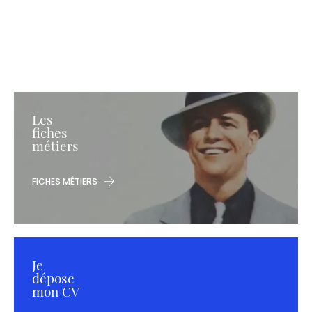
Les
fiches
métiers
FICHES MÉTIERS
Je
dépose
mon CV