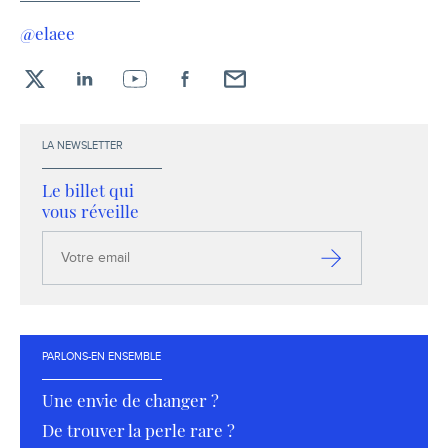
@elaee
X
LinkedIn
YouTube
Facebook
Envoyez-
moi
un
LA NEWSLETTER
email !
Le billet qui
vous réveille
Votre
email
S’inscrire
PARLONS-EN ENSEMBLE
Une envie de changer ?
De trouver la perle rare ?