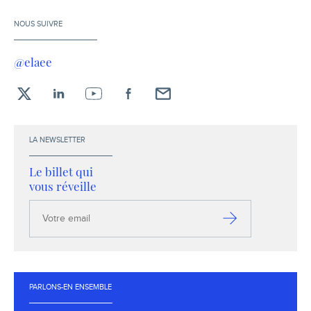
NOUS SUIVRE
@elaee
X
LinkedIn
YouTube
Facebook
Envoyez-
moi
un
LA NEWSLETTER
email !
Le billet qui
vous réveille
Votre
email
S’inscrire
PARLONS-EN ENSEMBLE