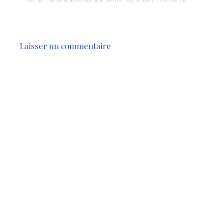
recherche de nouvel emploi. Je me l’applique à moi-même…
Laisser un commentaire