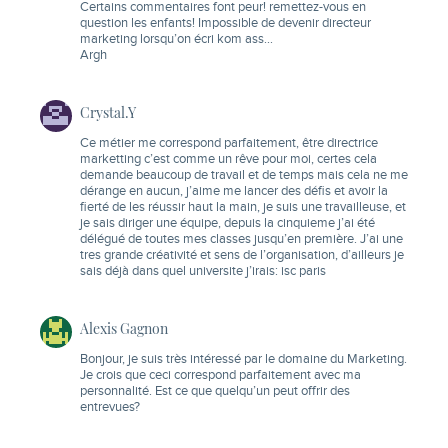
Certains commentaires font peur! remettez-vous en
question les enfants! Impossible de devenir directeur
marketing lorsqu’on écri kom ass…
Argh
Crystal.Y
Ce métier me correspond parfaitement, être directrice
marketting c’est comme un rêve pour moi, certes cela
demande beaucoup de travail et de temps mais cela ne me
dérange en aucun, j’aime me lancer des défis et avoir la
fierté de les réussir haut la main, je suis une travailleuse, et
je sais diriger une équipe, depuis la cinquieme j’ai été
délégué de toutes mes classes jusqu’en première. J’ai une
tres grande créativité et sens de l’organisation, d’ailleurs je
sais déjà dans quel universite j’irais: isc paris
Alexis Gagnon
Bonjour, je suis très intéressé par le domaine du Marketing.
Je crois que ceci correspond parfaitement avec ma
personnalité. Est ce que quelqu’un peut offrir des
entrevues?