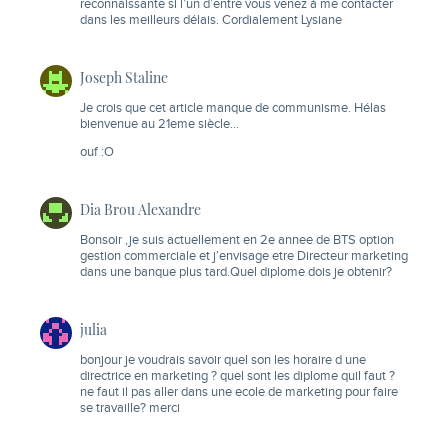
reconnaissante si l’un d’entre vous venez à me contacter
dans les meilleurs délais. Cordialement Lysiane
Joseph Staline
Je crois que cet article manque de communisme. Hélas
bienvenue au 21eme siècle…
ouf :O
Dia Brou Alexandre
Bonsoir ,je suis actuellement en 2e annee de BTS option
gestion commerciale et j’envisage etre Directeur marketing
dans une banque plus tard.Quel diplome dois je obtenir?
julia
bonjour je voudrais savoir quel son les horaire d une
directrice en marketing ? quel sont les diplome quil faut ?
ne faut il pas aller dans une ecole de marketing pour faire
se travaille? merci