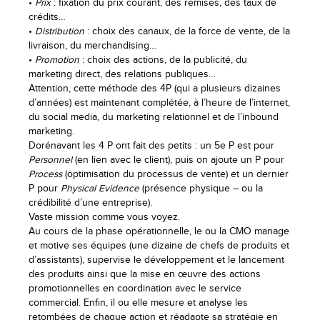
•
Prix
: fixation du prix courant, des remises, des taux de
crédits…
•
Distribution
: choix des canaux, de la force de vente, de la
livraison, du merchandising…
•
Promotion
: choix des actions, de la publicité, du
marketing direct, des relations publiques…
Attention, cette méthode des 4P (qui a plusieurs dizaines
d’années) est maintenant complétée, à l’heure de l’internet,
du social media, du marketing relationnel et de l’inbound
marketing.
Dorénavant les 4 P ont fait des petits : un 5e P est pour
Personnel
(en lien avec le client), puis on ajoute un P pour
Process
(optimisation du processus de vente) et un dernier
P pour
Physical Evidence
(présence physique – ou la
crédibilité d’une entreprise).
Vaste mission comme vous voyez.
Au cours de la phase opérationnelle, le ou la CMO manage
et motive ses équipes (une dizaine de chefs de produits et
d’assistants), supervise le développement et le lancement
des produits ainsi que la mise en œuvre des actions
promotionnelles en coordination avec le service
commercial. Enfin, il ou elle mesure et analyse les
retombées de chaque action et réadapte sa stratégie en