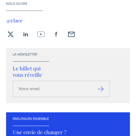
NOUS SUIVRE
@elaee
X
LinkedIn
YouTube
Facebook
Envoyez-
moi
un
LA NEWSLETTER
email !
Le billet qui
vous réveille
Votre
email
S’inscrire
PARLONS-EN ENSEMBLE
Une envie de changer ?