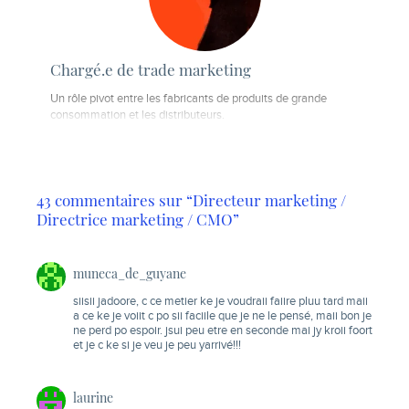
Chargé.e de trade marketing
Un rôle pivot entre les fabricants de produits de grande
consommation et les distributeurs.
43 commentaires sur “Directeur marketing /
Directrice marketing / CMO”
muneca_de_guyane
siisii jadoore, c ce metier ke je voudraii faiire pluu tard maii
a ce ke je voiit c po sii faciile que je ne le pensé, maii bon je
ne perd po espoir. jsui peu etre en seconde mai jy kroii foort
et je c ke si je veu je peu yarrivé!!!
laurine