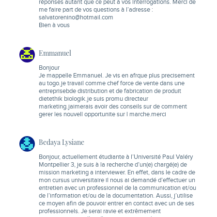
réponses autant que ce peut à vos interrogations. Merci de
me faire part de vos questions à l’adresse :
salvatorenino@hotmail.com
Bien à vous
Emmanuel
Bonjour
Je mappelle Emmanuel. Je vis en afrque plus precisement
au togo.je travail comme chef force de vente dans une
entreprisebde distribution et de fabrication de produit
dietethik biologik.je suis promu directeur
marketing.jaimerais avoir des conseils sur de comment
gerer les nouvell opportunite sur l marche.merci
Bedaya Lysiane
Bonjour, actuellement étudiante à l’Université Paul Valéry
Montpellier 3, je suis à la recherche d’un(e) chargé(e) de
mission marketing a interviewer. En effet, dans le cadre de
mon cursus universitaire il nous ai demandé d’effectuer un
entretien avec un professionnel de la communication et/ou
de l’information et/ou de la documentation. Aussi, j’utilise
ce moyen afin de pouvoir entrer en contact avec un de ses
professionnels. Je serai ravie et extrêmement