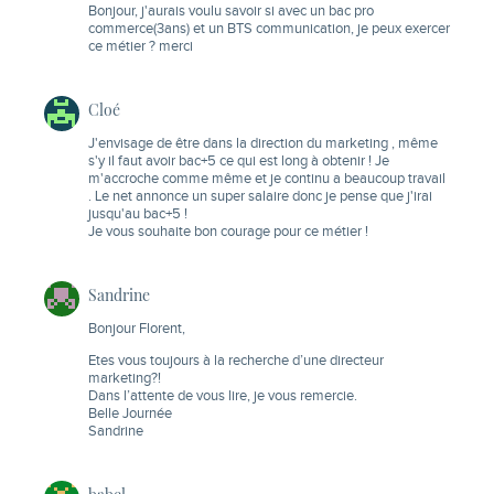
Bonjour, j'aurais voulu savoir si avec un bac pro
commerce(3ans) et un BTS communication, je peux exercer
ce métier ? merci
Cloé
J'envisage de être dans la direction du marketing , même
s'y il faut avoir bac+5 ce qui est long à obtenir ! Je
m'accroche comme même et je continu a beaucoup travail
. Le net annonce un super salaire donc je pense que j'irai
jusqu'au bac+5 !
Je vous souhaite bon courage pour ce métier !
Sandrine
Bonjour Florent,
Etes vous toujours à la recherche d’une directeur
marketing?!
Dans l’attente de vous lire, je vous remercie.
Belle Journée
Sandrine
babel