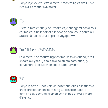
Bonjour je voudrai être directeur marketing et avoir lus d
info sur ce métier svp merci
Illy
C’est le métier que je veux faire et je changerai pas d’avis
car ma cousine le fait et elle voyage beaucoup genre au
States , à Bali et tout et je Life voyager ♥️♥️
Parfait Lefab FAPAMMA
Le directeur de marketing c’est ma passion quand j’etait
encore au lycée…je sais que selon ma conviction j’y
parviendrai à occuper ce poste dans l’avenir!
F.C.
Bonjour, serait-il possible de poser quelques questions à
un(e) directeur(trice) marketing (Si possible dans le
domaine du sport mais sinon ce n’et pas grave) ? Merci
d’avance