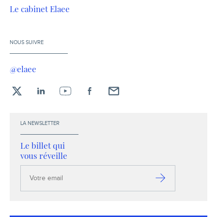
Le cabinet Elaee
NOUS SUIVRE
@elaee
X
LinkedIn
YouTube
Facebook
Envoyez-
moi
un
LA NEWSLETTER
email !
Le billet qui
vous réveille
Votre
email
S’inscrire