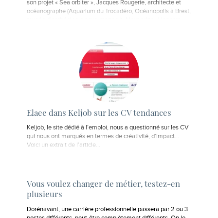
son projet « Sea orbiter », Jacques Rougerie, architecte et
océanographe (Aquarium du Trocadéro, Océanopolis à Brest,
musée d'archéologie sous-marine à Alexandrie...) lancera
l'an prochain une base…
Elaee dans Keljob sur les CV tendances
Keljob, le site dédié à l’emploi, nous a questionné sur les CV
qui nous ont marqués en termes de créativité, d’impact...
Voici un extrait de l’article...
Vous voulez changer de métier, testez-en
plusieurs
Dorénavant, une carrière professionnelle passera par 2 ou 3