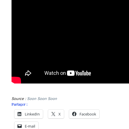
Source :
Soon Soon Soon
Partager :
LinkedIn
X
Facebook
E-mail