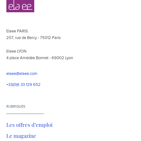
Navigation
Elaee
secondaire
Elaee PARIS
207, rue de Bercy - 75012 Paris
Elaee LYON
4 place Amédée Bonnet - 69002 Lyon
elaee@elaee.com
+33(0)6 33 129 652
RUBRIQUES
Les offres d’emploi
Le magazine