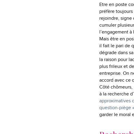
Etre en poste co
préfère toujours 
rejoindre, sign
cumuler plusieur
l’engagement à l
Mais être en pos
il fait le pari de
dégrade dans sa 
la raison pour l
plus frileux et d
entreprise. On ne
accord avec ce qu
Côté chômeurs, l
à la recherche d
approximatives o
question-piège 
garder le moral e