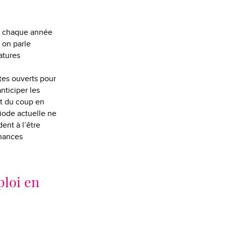
vu chaque année
 on parle
atures
stes ouverts pour
nticiper les
nt du coup en
riode actuelle ne
dent à l’être
chances
ploi en