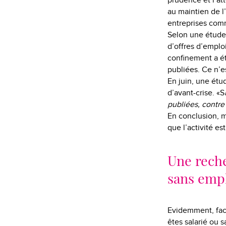
prudence et l’at
au maintien de l
entreprises comm
Selon une étude 
d’offres d’emploi
confinement a ét
publiées. Ce n’es
En juin, une ét
d’avant-crise. «S
publiées, contre
En conclusion, m
que l’activité e
Une reche
sans emp
Evidemment, face
êtes salarié ou 