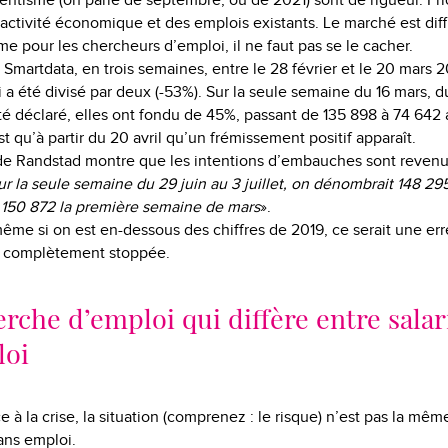
tentisme (on parle de septembre, ou de 2021) sont de rigueur. Pr
’activité économique et des emplois existants. Le marché est diffi
e pour les chercheurs d’emploi, il ne faut pas se le cacher.
Smartdata, en trois semaines, entre le 28 février et le 20 mars 
 a été divisé par deux (-53%). Sur la seule semaine du 16 mars, d
é déclaré, elles ont fondu de 45%, passant de 135 898 à 74 642
t qu’à partir du 20 avril qu’un frémissement positif apparaît.
ude Randstad montre que les intentions d’embauches sont revenu
ur la seule semaine du 29 juin au 3 juillet, on dénombrait 148 29
 150 872 la première semaine de mars
».
ême si on est en-dessous des chiffres de 2019, ce serait une err
st complètement stoppée.
rche d’emploi qui diffère entre salar
loi
 à la crise, la situation (comprenez : le risque) n’est pas la mê
sans emploi.