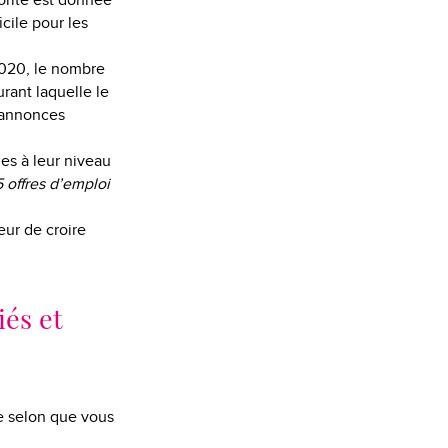
iorité est donnée
cile pour les
2020, le nombre
urant laquelle le
 annonces
es à leur niveau
5 offres d’emploi
eur de croire
iés et
me selon que vous