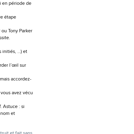
oi en période de
re étape
 ou Tony Parker
ssite.
nitiés, …) et
der l’œil sur
 mais accordez-
ue vous avez vécu
. Astuce : si
n nom et
ruit et fait sans