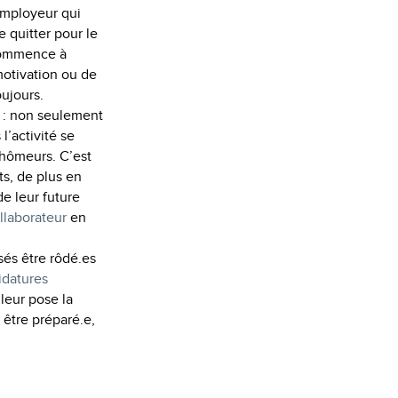
’employeur qui
e quitter pour le
 commence à
motivation ou de
oujours.
e : non seulement
 l’activité se
chômeurs. C’est
ts, de plus en
de leur future
ollaborateur
en
sés être rôdé.es
idatures
leur pose la
ir être préparé.e,