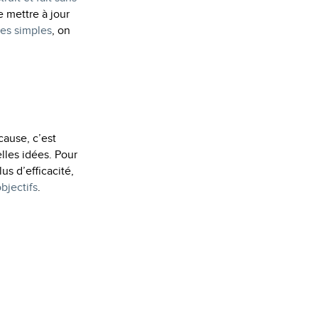
e mettre à jour
pes simples
, on
cause, c’est
les idées. Pour
us d’efficacité,
objectifs
.