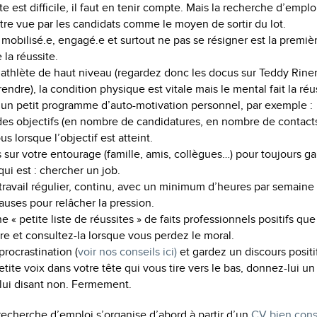
e est difficile, il faut en tenir compte. Mais la recherche d’empl
 être vue par les candidats comme le moyen de sortir du lot.
 mobilisé.e, engagé.e et surtout ne pas se résigner est la premiè
 la réussite.
thlète de haut niveau (regardez donc les docus sur Teddy Riner
ndre), la condition physique est vitale mais le mental fait la réu
un petit programme d’auto-motivation personnel, par exemple :
es objectifs (en nombre de candidatures, en nombre de contacts i
 lorsque l’objectif est atteint.
sur votre entourage (famille, amis, collègues…) pour toujours gar
qui est : chercher un job.
travail régulier, continu, avec un minimum d’heures par semaine
auses pour relâcher la pression.
 « petite liste de réussites » de faits professionnels positifs q
ère et consultez-la lorsque vous perdez le moral.
procrastination (
voir nos conseils ici)
et gardez un discours positif
tite voix dans votre tête qui vous tire vers le bas, donnez-lui u
lui disant non. Fermement.
a recherche d’emploi s’organise d’abord à partir d’un
CV bien const