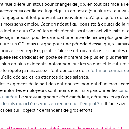
ntinue d’être un atout pour changer de job, en tout cas face à l
accorder sa confiance à quelqu’un en poste (qui plus est qui va l
e d’engagement fort prouvant sa motivation) qu’à quelqu’un qui
s mois sans emploi. L’apriori négatif qui consiste à douter de la 
a lecture d’un CV où les mois récents sont sans activité existe t
te signifie aussi pour le candidat une prise de risque plus grand
 quitter un CDI mais il signe pour une période d’essai qui, si jamais
nouvelle entreprise, peut le faire se retrouver dans le clan des 
aquelle les candidats en poste se montrent de plus en plus méfian
e plus en plus exigeants, notamment sur les valeurs et la culture 
 le répète jamais assez, l’entreprise se doit
d’offrir un contrat c
’elle déclare et les attentes de ses salariés.
es exigences de la part des entreprises montent d’un cran : cen
’emploi, les employeurs sont moins enclins à pardonner les
cand
u ratées
. Le stress augmente côté candidats, démunis lorsqu’on 
« depuis quand êtes-vous en recherche d’emploi ? »
. Il faut savo
t l’œil sur l’objectif demandent de gros efforts.