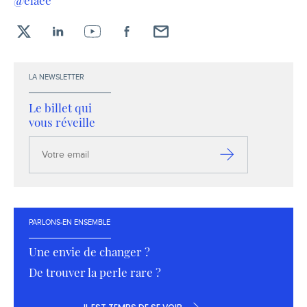
X
LinkedIn
YouTube
Facebook
Envoyez-
moi
un
LA NEWSLETTER
email !
Le billet qui
vous réveille
Votre
email
S’inscrire
PARLONS-EN ENSEMBLE
Une envie de changer ?
De trouver la perle rare ?