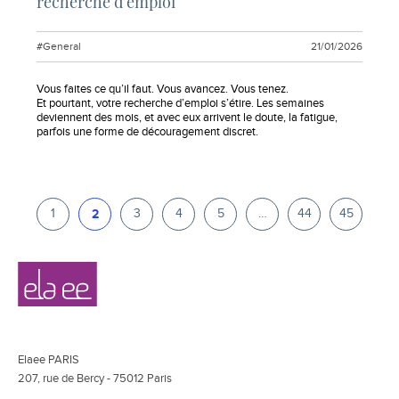
recherche d’emploi
#General
21/01/2026
Extrait :
Vous faites ce qu’il faut. Vous avancez. Vous tenez.
Et pourtant, votre recherche d’emploi s’étire. Les semaines
deviennent des mois, et avec eux arrivent le doute, la fatigue,
parfois une forme de découragement discret.
Pagination
Page
1
2
3
4
5
…
44
45
2
/
45
Navigation
Elaee
secondaire
Elaee PARIS
207, rue de Bercy - 75012 Paris