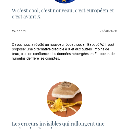
W c’est cool, c’est nouveau, c’est européen et
c’est avant X
#General
26/01/2026
Extrait :
Davos nous a révélé un nouveau réseau social. Baptisé W, il veut
proposer une alternative crédible à X et aux autres : moins de
bruit, plus de confiance, des données hébergées en Europe et des
humains derrière les comptes.
Les erreurs invisibles qui rallongent une