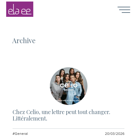
Contenu
Navigation
Recherche
Elaee
-
Navigat
Chasseurs
de
têtes
création,
Archive
communication,
digital
et
marketing
Chez Celio, une lettre peut tout changer.
Littéralement.
#General
20/03/2026